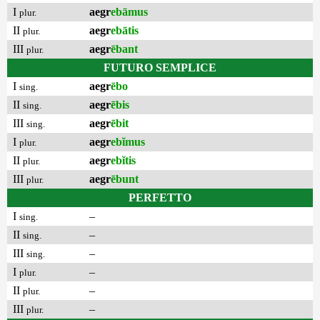
I
aegr
ebāmus
plur.
II
aegr
ebātis
plur.
III
aegr
ēbant
plur.
FUTURO SEMPLICE
I
aegr
ēbo
sing.
II
aegr
ēbis
sing.
III
aegr
ēbit
sing.
I
aegr
ebĭmus
plur.
II
aegr
ebĭtis
plur.
III
aegr
ēbunt
plur.
PERFETTO
I
–
sing.
II
–
sing.
III
–
sing.
I
–
plur.
II
–
plur.
III
–
plur.