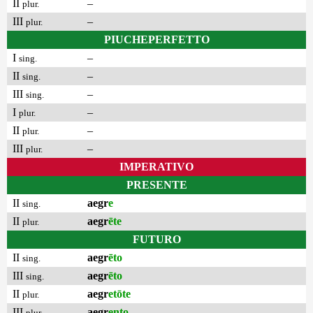
II
–
plur.
III
–
plur.
PIUCHEPERFETTO
I
–
sing.
II
–
sing.
III
–
sing.
I
–
plur.
II
–
plur.
III
–
plur.
IMPERATIVO
PRESENTE
II
aegr
e
sing.
II
aegr
ēte
plur.
FUTURO
II
aegr
ēto
sing.
III
aegr
ēto
sing.
II
aegr
etōte
plur.
III
aegr
ento
plur.