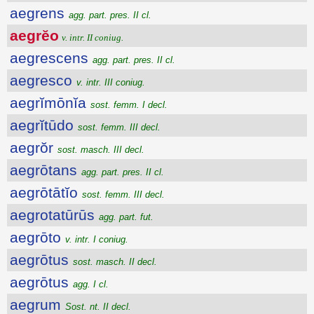
aegrens
agg. part. pres. II cl.
aegrĕo
v. intr. II coniug.
aegrescens
agg. part. pres. II cl.
aegresco
v. intr. III coniug.
aegrĭmōnĭa
sost. femm. I decl.
aegrĭtūdo
sost. femm. III decl.
aegrŏr
sost. masch. III decl.
aegrōtans
agg. part. pres. II cl.
aegrōtātĭo
sost. femm. III decl.
aegrotatūrūs
agg. part. fut.
aegrōto
v. intr. I coniug.
aegrōtus
sost. masch. II decl.
aegrōtus
agg. I cl.
aegrum
Sost. nt. II decl.