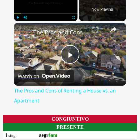
Now Playing
×
Play
Unmute
Fullscreen
The Pros and Cons of Renting a House vs. an Apartment
Play
Watch on
Video
The Pros and Cons of Renting a House vs. an
Apartment
CONGIUNTIVO
PRESENTE
I
aegr
ĕam
sing.