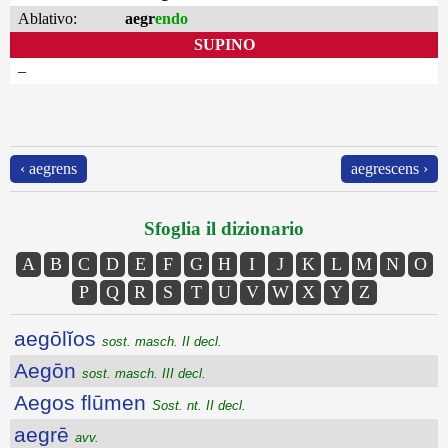
Ablativo:
aegr
endo
SUPINO
–
‹ aegrens
aegrescens ›
Sfoglia il dizionario
A
B
C
D
E
F
G
H
I
J
K
L
M
N
O
P
Q
R
S
T
U
V
W
X
Y
Z
aegōlĭos
sost. masch. II decl.
Aegōn
sost. masch. III decl.
Aegos flūmen
Sost. nt. II decl.
aegrē
avv.