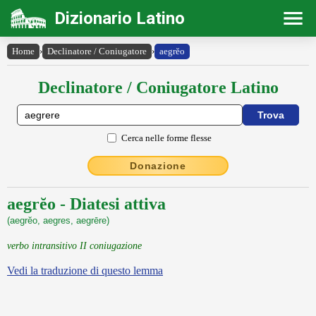
Dizionario Latino
Home
›
Declinatore / Coniugatore
›
aegrĕo
Declinatore / Coniugatore Latino
Cerca nelle forme flesse
Donazione
aegrĕo - Diatesi attiva
(aegrĕo, aegres, aegrēre)
verbo intransitivo II coniugazione
Vedi la traduzione di questo lemma