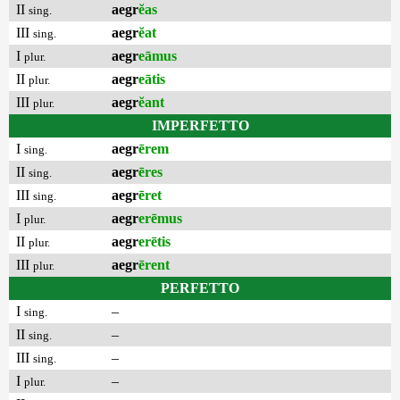
II
aegr
ĕas
sing.
III
aegr
ĕat
sing.
I
aegr
eāmus
plur.
II
aegr
eātis
plur.
III
aegr
ĕant
plur.
IMPERFETTO
I
aegr
ērem
sing.
II
aegr
ēres
sing.
III
aegr
ēret
sing.
I
aegr
erēmus
plur.
II
aegr
erētis
plur.
III
aegr
ērent
plur.
PERFETTO
I
–
sing.
II
–
sing.
III
–
sing.
I
–
plur.