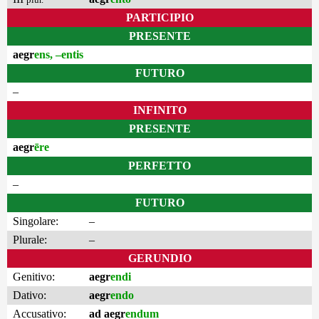
PARTICIPIO
PRESENTE
aegr
ens, –entis
FUTURO
–
INFINITO
PRESENTE
aegr
ēre
PERFETTO
–
FUTURO
Singolare:
–
Plurale:
–
GERUNDIO
Genitivo:
aegr
endi
Dativo:
aegr
endo
Accusativo:
ad aegr
endum