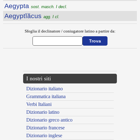
Aegypta
sost. masch. I decl.
Aegyptĭăcus
agg. I cl.
Sfoglia il declinatore / coniugatore latino a partire da:
{{ID:AEGREO100}}
---CACHE---
I nostri siti
Dizionario italiano
Grammatica italiana
Verbi Italiani
Dizionario latino
Dizionario greco antico
Dizionario francese
Dizionario inglese