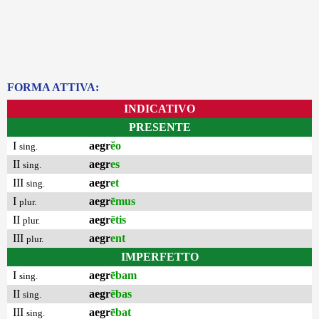
FORMA ATTIVA:
INDICATIVO
PRESENTE
I
aegr
ĕo
sing.
II
aegr
es
sing.
III
aegr
et
sing.
I
aegr
ēmus
plur.
II
aegr
ētis
plur.
III
aegr
ent
plur.
IMPERFETTO
I
aegr
ēbam
sing.
II
aegr
ēbas
sing.
III
aegr
ēbat
sing.