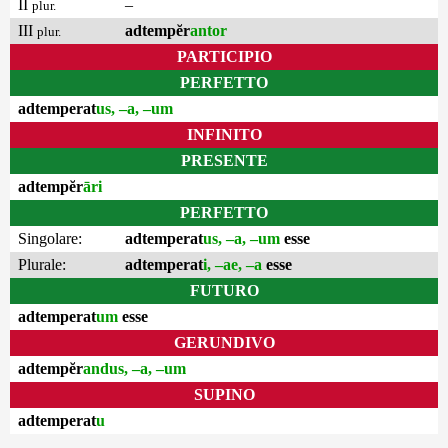
II
–
plur.
III
adtempĕr
antor
plur.
PARTICIPIO
PERFETTO
adtemperat
us, –a, –um
INFINITO
PRESENTE
adtempĕr
āri
PERFETTO
Singolare:
adtemperat
us, –a, –um
esse
Plurale:
adtemperat
i, –ae, –a
esse
FUTURO
adtemperat
um
esse
GERUNDIVO
adtempĕr
andus, –a, –um
SUPINO
adtemperat
u