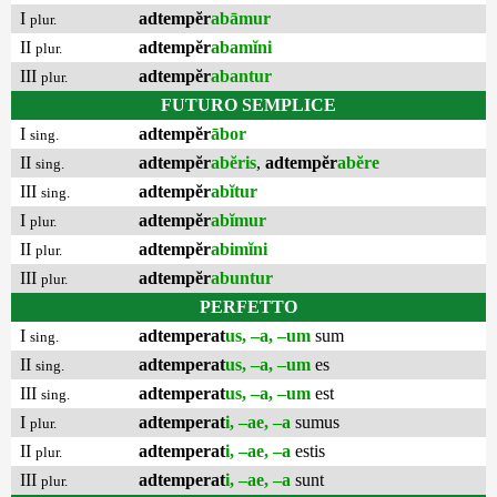
I
adtempĕr
abāmur
plur.
II
adtempĕr
abamĭni
plur.
III
adtempĕr
abantur
plur.
FUTURO SEMPLICE
I
adtempĕr
ābor
sing.
II
adtempĕr
abĕris
,
adtempĕr
abĕre
sing.
III
adtempĕr
abĭtur
sing.
I
adtempĕr
abĭmur
plur.
II
adtempĕr
abimĭni
plur.
III
adtempĕr
abuntur
plur.
PERFETTO
I
adtemperat
us, –a, –um
sum
sing.
II
adtemperat
us, –a, –um
es
sing.
III
adtemperat
us, –a, –um
est
sing.
I
adtemperat
i, –ae, –a
sumus
plur.
II
adtemperat
i, –ae, –a
estis
plur.
III
adtemperat
i, –ae, –a
sunt
plur.