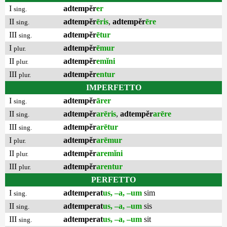
I
adtempĕr
er
sing.
II
adtempĕr
ēris
,
adtempĕr
ēre
sing.
III
adtempĕr
ētur
sing.
I
adtempĕr
ēmur
plur.
II
adtempĕr
emĭni
plur.
III
adtempĕr
entur
plur.
IMPERFETTO
I
adtempĕr
ārer
sing.
II
adtempĕr
arēris
,
adtempĕr
arēre
sing.
III
adtempĕr
arētur
sing.
I
adtempĕr
arēmur
plur.
II
adtempĕr
aremĭni
plur.
III
adtempĕr
arentur
plur.
PERFETTO
I
adtemperat
us, –a, –um
sim
sing.
II
adtemperat
us, –a, –um
sis
sing.
III
adtemperat
us, –a, –um
sit
sing.