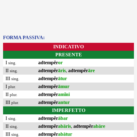
FORMA PASSIVA:
INDICATIVO
PRESENTE
I
adtempĕr
or
sing.
II
adtempĕr
āris
,
adtempĕr
āre
sing.
III
adtempĕr
ātur
sing.
I
adtempĕr
āmur
plur.
II
adtempĕr
amĭni
plur.
III
adtempĕr
antur
plur.
IMPERFETTO
I
adtempĕr
ābar
sing.
II
adtempĕr
abāris
,
adtempĕr
abāre
sing.
III
adtempĕr
abātur
sing.