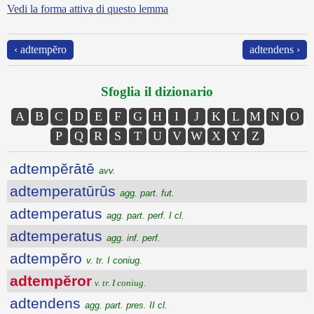
Vedi la forma attiva di questo lemma
‹ adtempĕro
adtendens ›
Sfoglia il dizionario
A
B
C
D
E
F
G
H
I
J
K
L
M
N
O
P
Q
R
S
T
U
V
W
X
Y
Z
adtempĕrātē
avv.
adtemperatūrūs
agg. part. fut.
adtemperatus
agg. part. perf. I cl.
adtemperatus
agg. inf. perf.
adtempĕro
v. tr. I coniug.
adtempĕror
v. tr. I coniug.
adtendens
agg. part. pres. II cl.