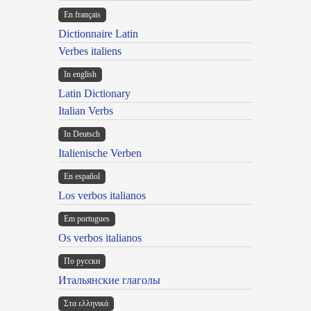
En français
Dictionnaire Latin
Verbes italiens
In english
Latin Dictionary
Italian Verbs
In Deutsch
Italienische Verben
En español
Los verbos italianos
Em portugues
Os verbos italianos
По русски
Итальянские глаголы
Στα ελληνικά