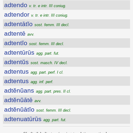
adtendo
v. tr. e intr. III coniug.
adtendor
v. tr. e intr. III coniug.
adtentātĭo
sost. femm. III decl.
adtentē
avv.
adtentĭo
sost. femm. III decl.
adtentūrūs
agg. part. fut.
adtentŭs
sost. masch. IV decl.
adtentus
agg. part. perf. I cl.
adtentus
agg. inf. perf.
adtĕnŭans
agg. part. pres. II cl.
adtĕnŭātē
avv.
adtĕnŭātĭo
sost. femm. III decl.
adtenuatūrūs
agg. part. fut.