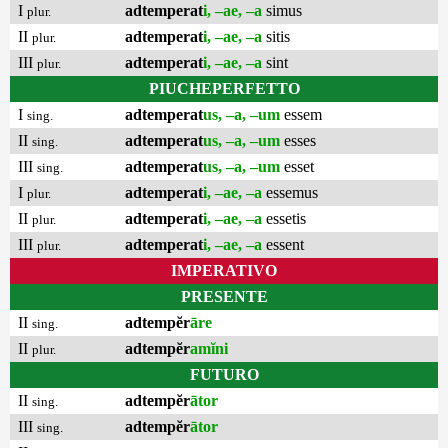
I
adtemperat
i, –ae, –a
simus
plur.
II
adtemperat
i, –ae, –a
sitis
plur.
III
adtemperat
i, –ae, –a
sint
plur.
PIUCHEPERFETTO
I
adtemperat
us, –a, –um
essem
sing.
II
adtemperat
us, –a, –um
esses
sing.
III
adtemperat
us, –a, –um
esset
sing.
I
adtemperat
i, –ae, –a
essemus
plur.
II
adtemperat
i, –ae, –a
essetis
plur.
III
adtemperat
i, –ae, –a
essent
plur.
IMPERATIVO
PRESENTE
II
adtempĕr
āre
sing.
II
adtempĕr
amĭni
plur.
FUTURO
II
adtempĕr
ātor
sing.
III
adtempĕr
ātor
sing.