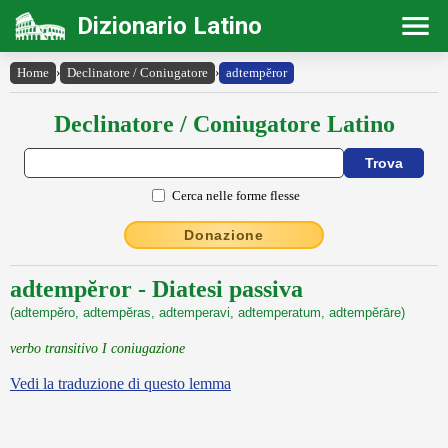
Dizionario Latino
Home
›
Declinatore / Coniugatore
›
adtempĕror
Declinatore / Coniugatore Latino
Cerca nelle forme flesse
Donazione
adtempĕror - Diatesi passiva
(adtempĕro, adtempĕras, adtemperavi, adtemperatum, adtempĕrāre)
verbo transitivo I coniugazione
Vedi la traduzione di questo lemma