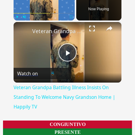
Now Playing
×
Play
Unmute
Fullscreen
Veteran Grandpa Battling Illness Insists On Standing To Welcome Navy Grandson Home | Happily TV
Play
Watch on
Video
Veteran Grandpa Battling Illness Insists On
Standing To Welcome Navy Grandson Home |
Happily TV
CONGIUNTIVO
PRESENTE