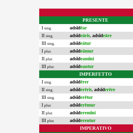
PRESENTE
I
adsĭd
ĕar
sing.
II
adsĭd
eāris
,
adsĭd
eāre
sing.
III
adsĭd
eātur
sing.
I
adsĭd
eāmur
plur.
II
adsĭd
eamĭni
plur.
III
adsĭd
eantur
plur.
IMPERFETTO
I
adsĭd
ērer
sing.
II
adsĭd
erēris
,
adsĭd
erēre
sing.
III
adsĭd
erētur
sing.
I
adsĭd
erēmur
plur.
II
adsĭd
eremĭni
plur.
III
adsĭd
erentur
plur.
IMPERATIVO