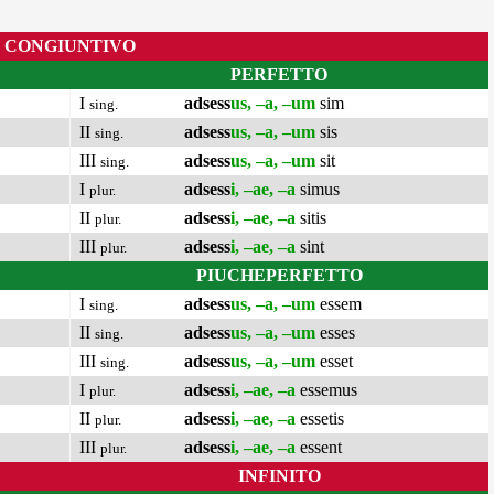
CONGIUNTIVO
PERFETTO
I
adsess
us, –a, –um
sim
sing.
II
adsess
us, –a, –um
sis
sing.
III
adsess
us, –a, –um
sit
sing.
I
adsess
i, –ae, –a
simus
plur.
II
adsess
i, –ae, –a
sitis
plur.
III
adsess
i, –ae, –a
sint
plur.
PIUCHEPERFETTO
I
adsess
us, –a, –um
essem
sing.
II
adsess
us, –a, –um
esses
sing.
III
adsess
us, –a, –um
esset
sing.
I
adsess
i, –ae, –a
essemus
plur.
II
adsess
i, –ae, –a
essetis
plur.
III
adsess
i, –ae, –a
essent
plur.
INFINITO