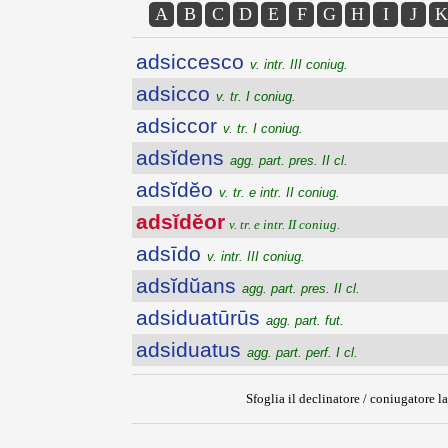
A
B
C
D
E
F
G
H
I
J
K
adsiccesco
v. intr. III coniug.
adsicco
v. tr. I coniug.
adsiccor
v. tr. I coniug.
adsĭdens
agg. part. pres. II cl.
adsĭdĕo
v. tr. e intr. II coniug.
adsĭdĕor
v. tr. e intr. II coniug.
adsīdo
v. intr. III coniug.
adsĭdŭans
agg. part. pres. II cl.
adsiduatūrūs
agg. part. fut.
adsiduatus
agg. part. perf. I cl.
Sfoglia il declinatore / coniugatore la
{{ID:ADSIDEOR100}}