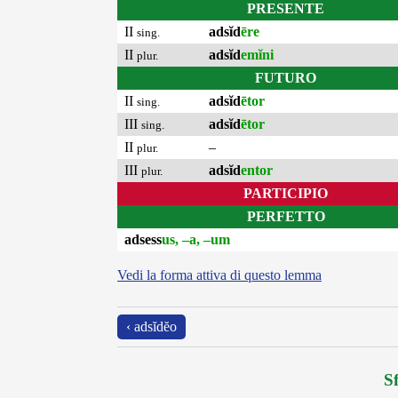
PRESENTE
II
adsĭd
ēre
sing.
II
adsĭd
emĭni
plur.
FUTURO
II
adsĭd
ētor
sing.
III
adsĭd
ētor
sing.
II
–
plur.
III
adsĭd
entor
plur.
PARTICIPIO
PERFETTO
adsess
us, –a, –um
Vedi la forma attiva di questo lemma
‹ adsĭdĕo
Sf