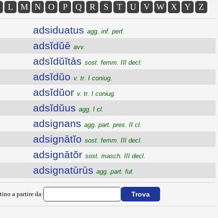
L
M
N
O
P
Q
R
S
T
U
V
W
X
Y
Z
adsiduatus
agg. inf. perf.
adsĭdŭē
avv.
adsĭdŭĭtās
sost. femm. III decl.
adsĭdŭo
v. tr. I coniug.
adsĭdŭor
v. tr. I coniug.
adsĭdŭus
agg. I cl.
adsignans
agg. part. pres. II cl.
adsignātĭo
sost. femm. III decl.
adsignātŏr
sost. masch. III decl.
adsignatūrūs
agg. part. fut.
tino a partire da: