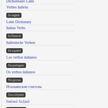
Dictionnaire Latin
Verbes italiens
In english
Latin Dictionary
Italian Verbs
In Deutsch
Italienische Verben
En español
Los verbos italianos
Em portugues
Os verbos italianos
По русски
Итальянские глаголы
Στα ελληνικά
Ιταλικό Λεξικό