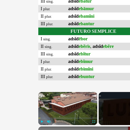
III
adsĭd
ebātur
sing.
I
adsĭd
ebāmur
plur.
II
adsĭd
ebamĭni
plur.
III
adsĭd
ebantur
plur.
FUTURO SEMPLICE
I
adsĭd
ēbor
sing.
II
adsĭd
ebĕris
,
adsĭd
ebĕre
sing.
III
adsĭd
ebĭtur
sing.
I
adsĭd
ebĭmur
plur.
II
adsĭd
ebimĭni
plur.
III
adsĭd
ebuntur
plur.
×
Play
Unmute
Fullscreen