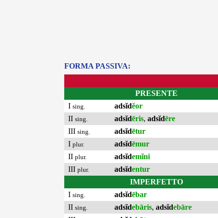
FORMA PASSIVA:
PRESENTE
I
adsĭd
ĕor
sing.
II
adsĭd
ēris
,
adsĭd
ēre
sing.
III
adsĭd
ētur
sing.
I
adsĭd
ēmur
plur.
II
adsĭd
emĭni
plur.
III
adsĭd
entur
plur.
IMPERFETTO
I
adsĭd
ēbar
sing.
II
adsĭd
ebāris
,
adsĭd
ebāre
sing.