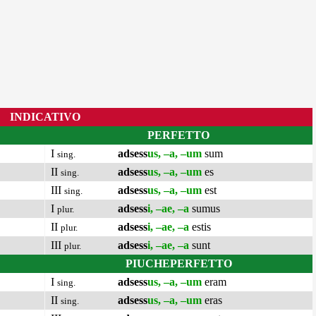
INDICATIVO
PERFETTO
I
adsess
us, –a, –um
sum
sing.
II
adsess
us, –a, –um
es
sing.
III
adsess
us, –a, –um
est
sing.
I
adsess
i, –ae, –a
sumus
plur.
II
adsess
i, –ae, –a
estis
plur.
III
adsess
i, –ae, –a
sunt
plur.
PIUCHEPERFETTO
I
adsess
us, –a, –um
eram
sing.
II
adsess
us, –a, –um
eras
sing.