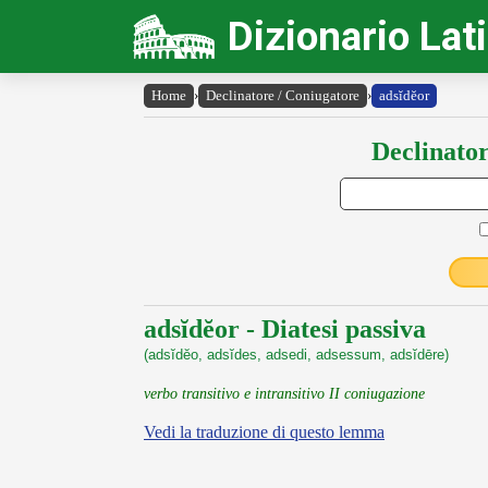
Dizionario Lat
Home
›
Declinatore / Coniugatore
›
adsĭdĕor
Declinator
adsĭdĕor - Diatesi passiva
(adsĭdĕo, adsĭdes, adsedi, adsessum, adsĭdēre)
verbo transitivo e intransitivo II coniugazione
Vedi la traduzione di questo lemma