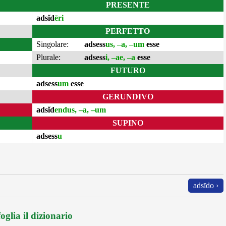
PRESENTE
adsĭd
ēri
PERFETTO
Singolare:
adsess
us, –a, –um
esse
Plurale:
adsess
i, –ae, –a
esse
FUTURO
adsess
um
esse
GERUNDIVO
adsĭd
endus, –a, –um
SUPINO
adsess
u
adsīdo ›
oglia il dizionario