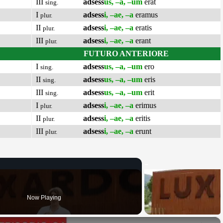
III
adsess
us, –a, –um
erat
sing.
I
adsess
i, –ae, –a
eramus
plur.
II
adsess
i, –ae, –a
eratis
plur.
III
adsess
i, –ae, –a
erant
plur.
FUTURO ANTERIORE
I
adsess
us, –a, –um
ero
sing.
II
adsess
us, –a, –um
eris
sing.
III
adsess
us, –a, –um
erit
sing.
I
adsess
i, –ae, –a
erimus
plur.
II
adsess
i, –ae, –a
eritis
plur.
III
adsess
i, –ae, –a
erunt
plur.
Now Playing
×