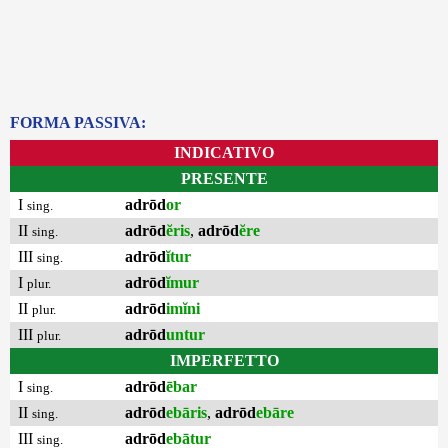
FORMA PASSIVA:
INDICATIVO
PRESENTE
I
adrōd
or
sing.
II
adrōd
ĕris
,
adrōd
ĕre
sing.
III
adrōd
ĭtur
sing.
I
adrōd
ĭmur
plur.
II
adrōd
imĭni
plur.
III
adrōd
untur
plur.
IMPERFETTO
I
adrōd
ēbar
sing.
II
adrōd
ebāris
,
adrōd
ebāre
sing.
III
adrōd
ebātur
sing.