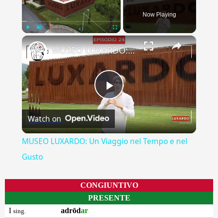
Now Playing
×
Play
Unmute
Fullscreen
MUSEO LUXARDO: Un Viaggio nel Tempo e nel Gusto
Play
Watch on
Video
MUSEO LUXARDO: Un Viaggio nel Tempo e nel
Gusto
CONGIUNTIVO
PRESENTE
I
adrōd
ar
sing.