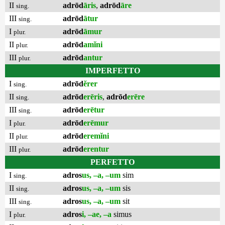
II
adrōd
āris
,
adrōd
āre
sing.
III
adrōd
ātur
sing.
I
adrōd
āmur
plur.
II
adrōd
amĭni
plur.
III
adrōd
antur
plur.
IMPERFETTO
I
adrōd
ĕrer
sing.
II
adrōd
erēris
,
adrōd
erēre
sing.
III
adrōd
erētur
sing.
I
adrōd
erēmur
plur.
II
adrōd
eremĭni
plur.
III
adrōd
erentur
plur.
PERFETTO
I
adros
us, –a, –um
sim
sing.
II
adros
us, –a, –um
sis
sing.
III
adros
us, –a, –um
sit
sing.
I
adros
i, –ae, –a
simus
plur.