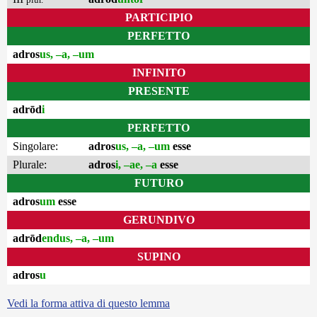
PARTICIPIO
PERFETTO
adros
us, –a, –um
INFINITO
PRESENTE
adrōd
i
PERFETTO
Singolare:
adros
us, –a, –um
esse
Plurale:
adros
i, –ae, –a
esse
FUTURO
adros
um
esse
GERUNDIVO
adrōd
endus, –a, –um
SUPINO
adros
u
Vedi la forma attiva di questo lemma