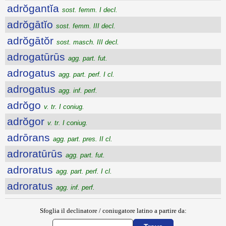
adrŏgantĭa
sost. femm. I decl.
adrŏgātĭo
sost. femm. III decl.
adrŏgātŏr
sost. masch. III decl.
adrogatūrūs
agg. part. fut.
adrogatus
agg. part. perf. I cl.
adrogatus
agg. inf. perf.
adrŏgo
v. tr. I coniug.
adrŏgor
v. tr. I coniug.
adrōrans
agg. part. pres. II cl.
adroratūrūs
agg. part. fut.
adroratus
agg. part. perf. I cl.
adroratus
agg. inf. perf.
Sfoglia il declinatore / coniugatore latino a partire da: