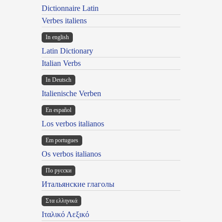
Dictionnaire Latin
Verbes italiens
In english
Latin Dictionary
Italian Verbs
In Deutsch
Italienische Verben
En español
Los verbos italianos
Em portugues
Os verbos italianos
По русски
Итальянские глаголы
Στα ελληνικά
Ιταλικό Λεξικό