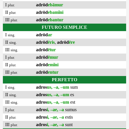
I
adrōd
ebāmur
plur.
II
adrōd
ebamĭni
plur.
III
adrōd
ebantur
plur.
FUTURO SEMPLICE
I
adrōd
ar
sing.
II
adrōd
ēris
,
adrōd
ēre
sing.
III
adrōd
ētur
sing.
I
adrōd
ēmur
plur.
II
adrōd
emĭni
plur.
III
adrōd
entur
plur.
PERFETTO
I
adros
us, –a, –um
sum
sing.
II
adros
us, –a, –um
es
sing.
III
adros
us, –a, –um
est
sing.
I
adros
i, –ae, –a
sumus
plur.
II
adros
i, –ae, –a
estis
plur.
III
adros
i, –ae, –a
sunt
plur.