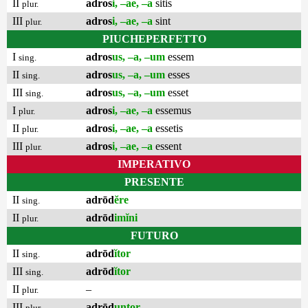
II
adros
i, –ae, –a
sitis
plur.
III
adros
i, –ae, –a
sint
plur.
PIUCHEPERFETTO
I
adros
us, –a, –um
essem
sing.
II
adros
us, –a, –um
esses
sing.
III
adros
us, –a, –um
esset
sing.
I
adros
i, –ae, –a
essemus
plur.
II
adros
i, –ae, –a
essetis
plur.
III
adros
i, –ae, –a
essent
plur.
IMPERATIVO
PRESENTE
II
adrōd
ĕre
sing.
II
adrōd
imĭni
plur.
FUTURO
II
adrōd
ĭtor
sing.
III
adrōd
ĭtor
sing.
II
–
plur.
III
adrōd
untor
plur.