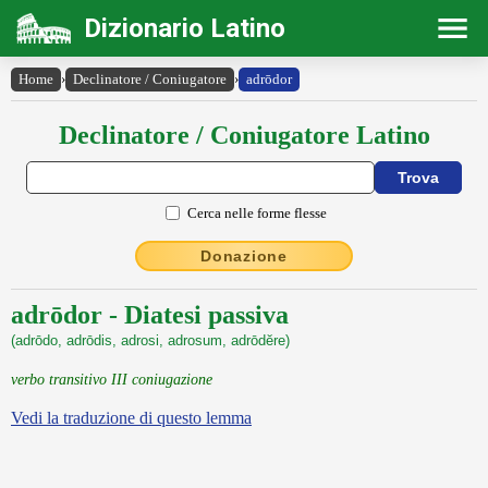
Dizionario Latino
Home
›
Declinatore / Coniugatore
›
adrōdor
Declinatore / Coniugatore Latino
Cerca nelle forme flesse
Donazione
adrōdor - Diatesi passiva
(adrōdo, adrōdis, adrosi, adrosum, adrōdĕre)
verbo transitivo III coniugazione
Vedi la traduzione di questo lemma