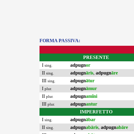
FORMA PASSIVA:
PRESENTE
I
adpugn
or
sing.
II
adpugn
āris
,
adpugn
āre
sing.
III
adpugn
ātur
sing.
I
adpugn
āmur
plur.
II
adpugn
amĭni
plur.
III
adpugn
antur
plur.
IMPERFETTO
I
adpugn
ābar
sing.
II
adpugn
abāris
,
adpugn
abāre
sing.