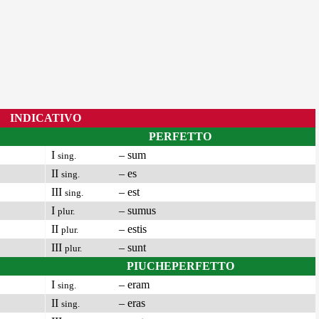
INDICATIVO
PERFETTO
I
– sum
sing.
II
– es
sing.
III
– est
sing.
I
– sumus
plur.
II
– estis
plur.
III
– sunt
plur.
PIUCHEPERFETTO
I
– eram
sing.
II
– eras
sing.