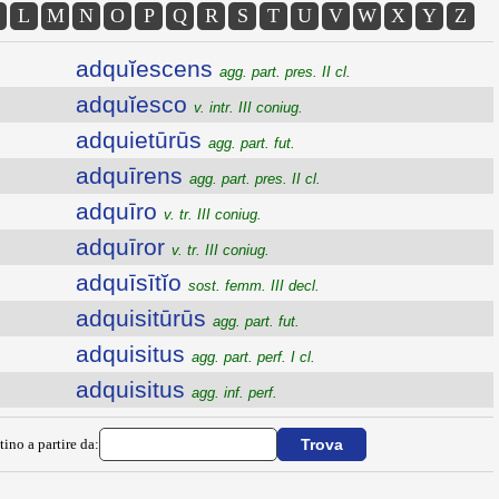
L
M
N
O
P
Q
R
S
T
U
V
W
X
Y
Z
adquĭescens
agg. part. pres. II cl.
adquĭesco
v. intr. III coniug.
adquietūrūs
agg. part. fut.
adquīrens
agg. part. pres. II cl.
adquīro
v. tr. III coniug.
adquīror
v. tr. III coniug.
adquīsītĭo
sost. femm. III decl.
adquisitūrūs
agg. part. fut.
adquisitus
agg. part. perf. I cl.
adquisitus
agg. inf. perf.
tino a partire da: