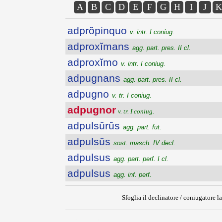
A
B
C
D
E
F
G
H
I
J
K
adprŏpinquo
v. intr. I coniug.
adproxĭmans
agg. part. pres. II cl.
adproxĭmo
v. intr. I coniug.
adpugnans
agg. part. pres. II cl.
adpugno
v. tr. I coniug.
adpugnor
v. tr. I coniug.
adpulsūrūs
agg. part. fut.
adpulsŭs
sost. masch. IV decl.
adpulsus
agg. part. perf. I cl.
adpulsus
agg. inf. perf.
Sfoglia il declinatore / coniugatore la
{{ID:ADPUGNOR100}}