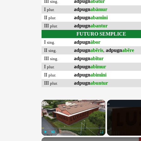
III
adpugn
abātur
sing.
I
adpugn
abāmur
plur.
II
adpugn
abamĭni
plur.
III
adpugn
abantur
plur.
FUTURO SEMPLICE
I
adpugn
ābor
sing.
II
adpugn
abĕris
,
adpugn
abĕre
sing.
III
adpugn
abĭtur
sing.
I
adpugn
abĭmur
plur.
II
adpugn
abimĭni
plur.
III
adpugn
abuntur
plur.
×
Play
Unmute
Fullscreen