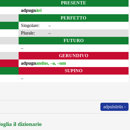
PRESENTE
adpugn
āri
PERFETTO
Singolare:
–
Plurale:
–
FUTURO
–
GERUNDIVO
adpugn
andus, –a, –um
SUPINO
–
adpulsūrūs ›
oglia il dizionario