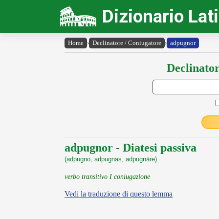
Dizionario Lat
Home
›
Declinatore / Coniugatore
›
adpugnor
Declinator
adpugnor - Diatesi passiva
(adpugno, adpugnas, adpugnāre)
verbo transitivo I coniugazione
Vedi la traduzione di questo lemma