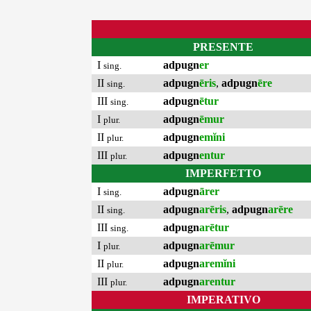
PRESENTE
I
adpugn
er
sing.
II
adpugn
ēris
,
adpugn
ēre
sing.
III
adpugn
ētur
sing.
I
adpugn
ēmur
plur.
II
adpugn
emĭni
plur.
III
adpugn
entur
plur.
IMPERFETTO
I
adpugn
ārer
sing.
II
adpugn
arēris
,
adpugn
arēre
sing.
III
adpugn
arētur
sing.
I
adpugn
arēmur
plur.
II
adpugn
aremĭni
plur.
III
adpugn
arentur
plur.
IMPERATIVO