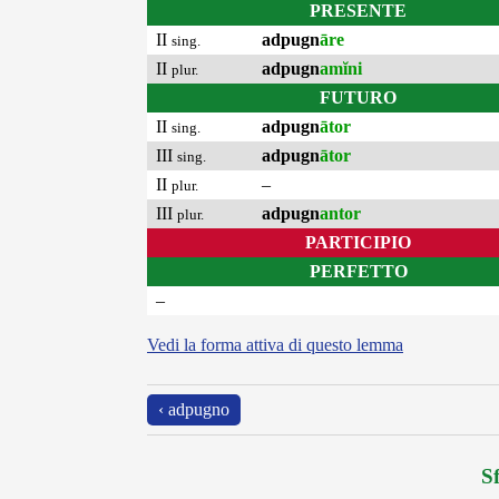
PRESENTE
II
adpugn
āre
sing.
II
adpugn
amĭni
plur.
FUTURO
II
adpugn
ātor
sing.
III
adpugn
ātor
sing.
II
–
plur.
III
adpugn
antor
plur.
PARTICIPIO
PERFETTO
–
Vedi la forma attiva di questo lemma
‹ adpugno
Sf