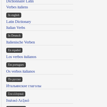
Dictionnaire Latin
Verbes italiens
In english
Latin Dictionary
Italian Verbs
In Deutsch
Italienische Verben
En español
Los verbos italianos
Em portugues
Os verbos italianos
По русски
Итальянские глаголы
Στα ελληνικά
Ιταλικό Λεξικό