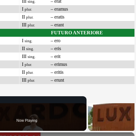
III
– erat
sing.
I
– eramus
plur.
II
– eratis
plur.
III
– erant
plur.
FUTURO ANTERIORE
I
– ero
sing.
II
– eris
sing.
III
– erit
sing.
I
– erimus
plur.
II
– eritis
plur.
III
– erunt
plur.
Now Playing
×