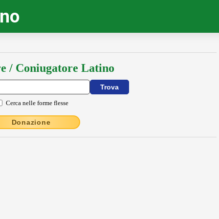
ino
e / Coniugatore Latino
Cerca nelle forme flesse
Donazione