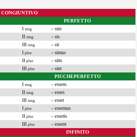
CONGIUNTIVO
PERFETTO
I
– sim
sing.
II
– sis
sing.
III
– sit
sing.
I
– simus
plur.
II
– sitis
plur.
III
– sint
plur.
PIUCHEPERFETTO
I
– essem
sing.
II
– esses
sing.
III
– esset
sing.
I
– essemus
plur.
II
– essetis
plur.
III
– essent
plur.
INFINITO