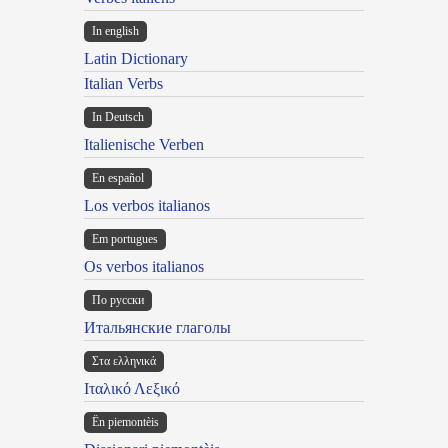
In english
Latin Dictionary
Italian Verbs
In Deutsch
Italienische Verben
En español
Los verbos italianos
Em portugues
Os verbos italianos
По русски
Итальянские глаголы
Στα ελληνικά
Ιταλικό Λεξικό
Ën piemontèis