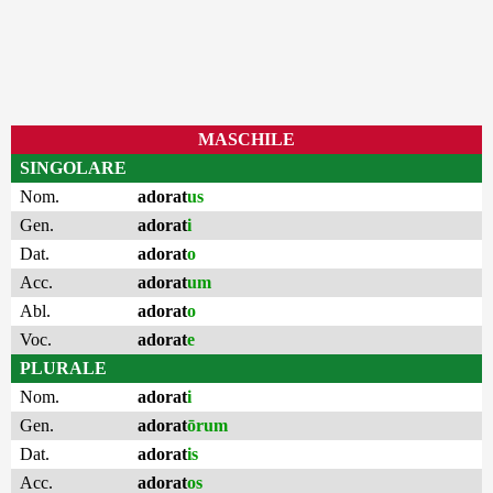
MASCHILE
SINGOLARE
Nom.
adorat
us
Gen.
adorat
i
Dat.
adorat
o
Acc.
adorat
um
Abl.
adorat
o
Voc.
adorat
e
PLURALE
Nom.
adorat
i
Gen.
adorat
ōrum
Dat.
adorat
is
Acc.
adorat
os