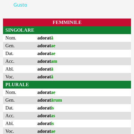
Gusto
FEMMINILE
SINGOLARE
Nom.
adorat
ă
Gen.
adorat
ae
Dat.
adorat
ae
Acc.
adorat
am
Abl.
adorat
ā
Voc.
adorat
ă
PLURALE
Nom.
adorat
ae
Gen.
adorat
ārum
Dat.
adorat
is
Acc.
adorat
as
Abl.
adorat
is
Voc.
adorat
ae