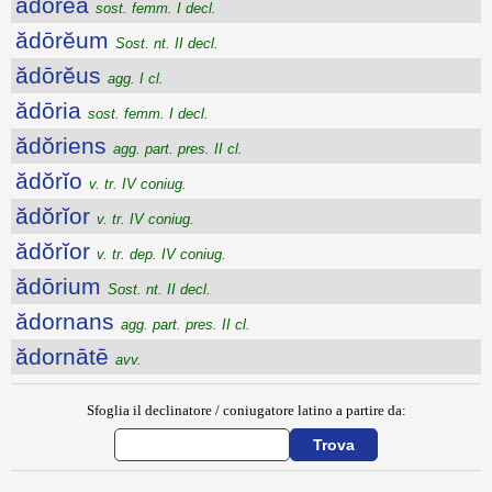
ădōrĕa
sost. femm. I decl.
ădōrĕum
Sost. nt. II decl.
ădōrĕus
agg. I cl.
ădōria
sost. femm. I decl.
ădŏriens
agg. part. pres. II cl.
ădŏrĭo
v. tr. IV coniug.
ădŏrĭor
v. tr. IV coniug.
ădŏrĭor
v. tr. dep. IV coniug.
ădōrium
Sost. nt. II decl.
ădornans
agg. part. pres. II cl.
ădornātē
avv.
Sfoglia il declinatore / coniugatore latino a partire da: