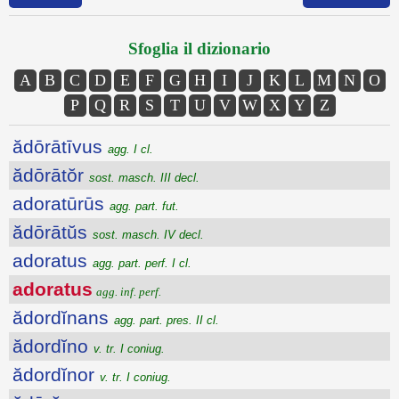
Sfoglia il dizionario
A
B
C
D
E
F
G
H
I
J
K
L
M
N
O
P
Q
R
S
T
U
V
W
X
Y
Z
ădōrātīvus
agg. I cl.
ădōrātŏr
sost. masch. III decl.
adoratūrūs
agg. part. fut.
ădōrātŭs
sost. masch. IV decl.
adoratus
agg. part. perf. I cl.
adoratus
agg. inf. perf.
ădordĭnans
agg. part. pres. II cl.
ădordĭno
v. tr. I coniug.
ădordĭnor
v. tr. I coniug.