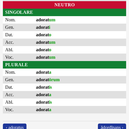
NEUTRO
SINGOLARE
Nom.
adorat
um
Gen.
adorat
i
Dat.
adorat
o
Acc.
adorat
um
Abl.
adorat
o
Voc.
adorat
um
PLURALE
Nom.
adorat
a
Gen.
adorat
ōrum
Dat.
adorat
is
Acc.
adorat
a
Abl.
adorat
is
Voc.
adorat
a
‹ adoratus
ădordĭnans ›