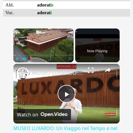
Abl.
adorat
is
Voc.
adorat
i
×
Now Playing
×
Play
Unmute
Fullscreen
MUSEO LUXARDO: Un Viaggio nel Tempo e nel Gusto
Play
Watch on
Video
MUSEO LUXARDO: Un Viaggio nel Tempo e nel