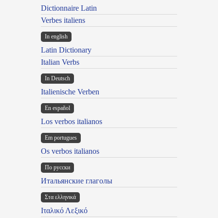
Dictionnaire Latin
Verbes italiens
In english
Latin Dictionary
Italian Verbs
In Deutsch
Italienische Verben
En español
Los verbos italianos
Em portugues
Os verbos italianos
По русски
Итальянские глаголы
Στα ελληνικά
Ιταλικό Λεξικό