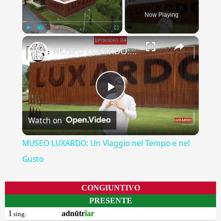
Now Playing
×
Play
Unmute
Fullscreen
MUSEO LUXARDO: Un Viaggio nel Tempo e nel Gusto
Play
Watch on
Video
MUSEO LUXARDO: Un Viaggio nel Tempo e nel
Gusto
CONGIUNTIVO
PRESENTE
I
adnūtr
ĭar
sing.