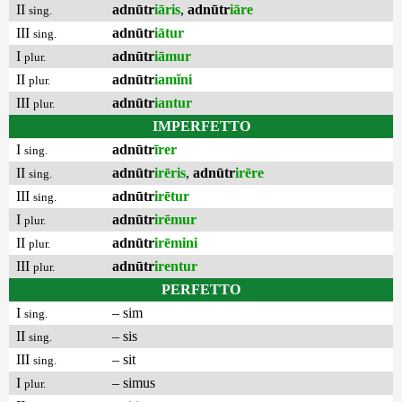
II
adnūtr
iāris
,
adnūtr
iāre
sing.
III
adnūtr
iātur
sing.
I
adnūtr
iāmur
plur.
II
adnūtr
iamĭni
plur.
III
adnūtr
iantur
plur.
IMPERFETTO
I
adnūtr
īrer
sing.
II
adnūtr
irēris
,
adnūtr
irēre
sing.
III
adnūtr
irētur
sing.
I
adnūtr
irēmur
plur.
II
adnūtr
irēmini
plur.
III
adnūtr
irentur
plur.
PERFETTO
I
– sim
sing.
II
– sis
sing.
III
– sit
sing.
I
– simus
plur.