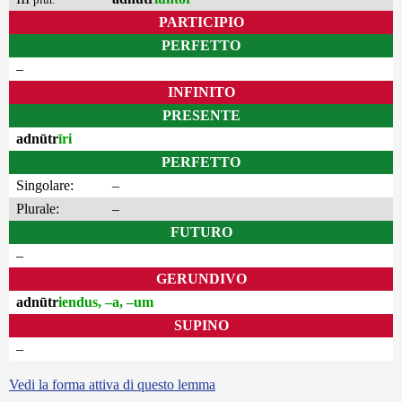
PARTICIPIO
PERFETTO
–
INFINITO
PRESENTE
adnūtr
īri
PERFETTO
Singolare:
–
Plurale:
–
FUTURO
–
GERUNDIVO
adnūtr
iendus, –a, –um
SUPINO
–
Vedi la forma attiva di questo lemma