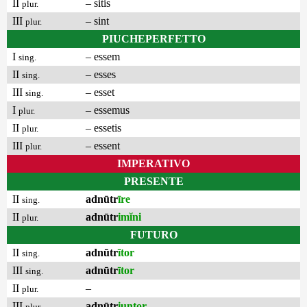
II
– sitis
plur.
III
– sint
plur.
PIUCHEPERFETTO
I
– essem
sing.
II
– esses
sing.
III
– esset
sing.
I
– essemus
plur.
II
– essetis
plur.
III
– essent
plur.
IMPERATIVO
PRESENTE
II
adnūtr
īre
sing.
II
adnūtr
imĭni
plur.
FUTURO
II
adnūtr
ītor
sing.
III
adnūtr
ītor
sing.
II
–
plur.
III
adnūtr
iuntor
plur.