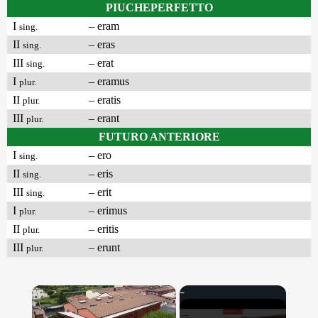
PIUCHEPERFETTO
I
– eram
sing.
II
– eras
sing.
III
– erat
sing.
I
– eramus
plur.
II
– eratis
plur.
III
– erant
plur.
FUTURO ANTERIORE
I
– ero
sing.
II
– eris
sing.
III
– erit
sing.
I
– erimus
plur.
II
– eritis
plur.
III
– erunt
plur.
×