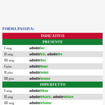
FORMA PASSIVA:
INDICATIVO
PRESENTE
I
adnūtr
ĭor
sing.
II
adnūtr
īris
,
adnūtr
īre
sing.
III
adnūtr
ītur
sing.
I
adnūtr
īmur
plur.
II
adnūtr
imĭni
plur.
III
adnūtr
iuntur
plur.
IMPERFETTO
I
adnūtr
iēbar
sing.
II
adnūtr
iebāris
,
adnūtr
iebāre
sing.
III
adnūtr
iebātur
sing.