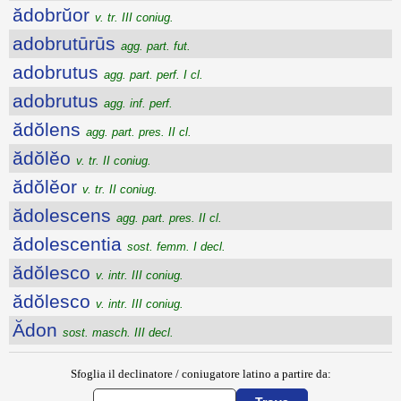
ădobrŭor
v. tr. III coniug.
adobrutūrūs
agg. part. fut.
adobrutus
agg. part. perf. I cl.
adobrutus
agg. inf. perf.
ădŏlens
agg. part. pres. II cl.
ădŏlĕo
v. tr. II coniug.
ădŏlĕor
v. tr. II coniug.
ădolescens
agg. part. pres. II cl.
ădolescentia
sost. femm. I decl.
ădŏlesco
v. intr. III coniug.
ădŏlesco
v. intr. III coniug.
Ădon
sost. masch. III decl.
Sfoglia il declinatore / coniugatore latino a partire da: