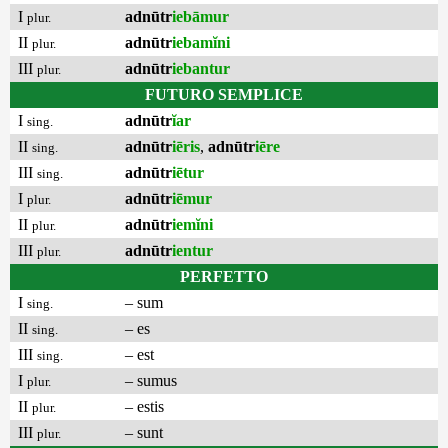
I
adnūtr
iebāmur
plur.
II
adnūtr
iebamĭni
plur.
III
adnūtr
iebantur
plur.
FUTURO SEMPLICE
I
adnūtr
ĭar
sing.
II
adnūtr
iēris
,
adnūtr
iēre
sing.
III
adnūtr
iētur
sing.
I
adnūtr
iēmur
plur.
II
adnūtr
iemĭni
plur.
III
adnūtr
ientur
plur.
PERFETTO
I
– sum
sing.
II
– es
sing.
III
– est
sing.
I
– sumus
plur.
II
– estis
plur.
III
– sunt
plur.