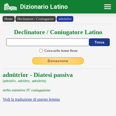
Dizionario Latino
Home
›
Declinatore / Coniugatore
›
adnūtrĭor
Declinatore / Coniugatore Latino
Cerca nelle forme flesse
Donazione
adnūtrĭor - Diatesi passiva
(adnūtrĭo, adnūtris, adnūtrīre)
verbo transitivo IV coniugazione
Vedi la traduzione di questo lemma