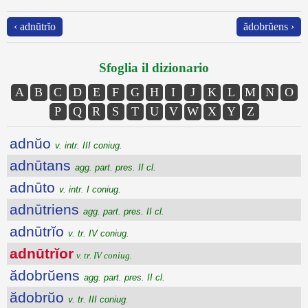
‹ adnūtrĭo
ădobrŭens ›
Sfoglia il dizionario
A
B
C
D
E
F
G
H
I
J
K
L
M
N
O
P
Q
R
S
T
U
V
W
X
Y
Z
adnŭo
v. intr. III coniug.
adnūtans
agg. part. pres. II cl.
adnūto
v. intr. I coniug.
adnūtriens
agg. part. pres. II cl.
adnūtrĭo
v. tr. IV coniug.
adnūtrĭor
v. tr. IV coniug.
ădobrŭens
agg. part. pres. II cl.
ădobrŭo
v. tr. III coniug.