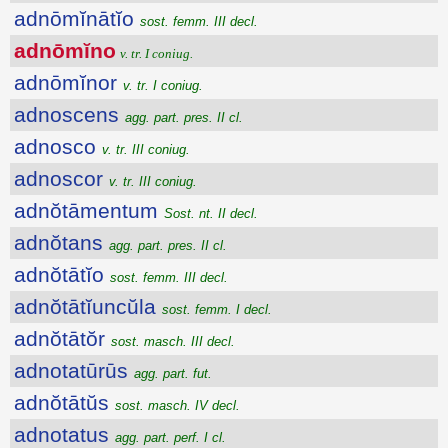
adnōmĭnātĭo
sost. femm. III decl.
adnōmĭno
v. tr. I coniug.
adnōmĭnor
v. tr. I coniug.
adnoscens
agg. part. pres. II cl.
adnosco
v. tr. III coniug.
adnoscor
v. tr. III coniug.
adnŏtāmentum
Sost. nt. II decl.
adnŏtans
agg. part. pres. II cl.
adnŏtātĭo
sost. femm. III decl.
adnŏtātĭuncŭla
sost. femm. I decl.
adnŏtātŏr
sost. masch. III decl.
adnotatūrūs
agg. part. fut.
adnŏtātŭs
sost. masch. IV decl.
adnotatus
agg. part. perf. I cl.