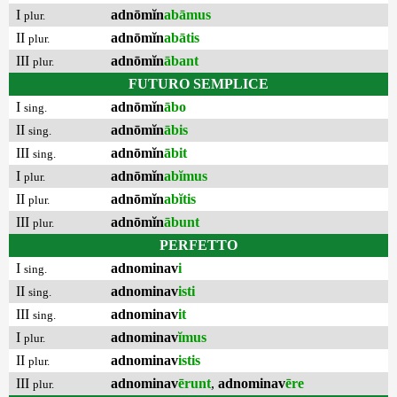
I
adnōmĭn
abāmus
plur.
II
adnōmĭn
abātis
plur.
III
adnōmĭn
ābant
plur.
FUTURO SEMPLICE
I
adnōmĭn
ābo
sing.
II
adnōmĭn
ābis
sing.
III
adnōmĭn
ābit
sing.
I
adnōmĭn
abĭmus
plur.
II
adnōmĭn
abĭtis
plur.
III
adnōmĭn
ābunt
plur.
PERFETTO
I
adnominav
i
sing.
II
adnominav
isti
sing.
III
adnominav
it
sing.
I
adnominav
ĭmus
plur.
II
adnominav
istis
plur.
III
adnominav
ērunt
,
adnominav
ēre
plur.