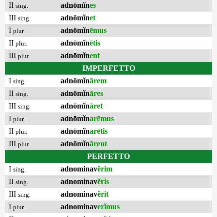
II
adnōmĭn
es
sing.
III
adnōmĭn
et
sing.
I
adnōmĭn
ēmus
plur.
II
adnōmĭn
ētis
plur.
III
adnōmĭn
ent
plur.
IMPERFETTO
I
adnōmĭn
ārem
sing.
II
adnōmĭn
āres
sing.
III
adnōmĭn
āret
sing.
I
adnōmĭn
arēmus
plur.
II
adnōmĭn
arētis
plur.
III
adnōmĭn
ārent
plur.
PERFETTO
I
adnominav
ĕrim
sing.
II
adnominav
ĕris
sing.
III
adnominav
ĕrit
sing.
I
adnominav
erĭmus
plur.