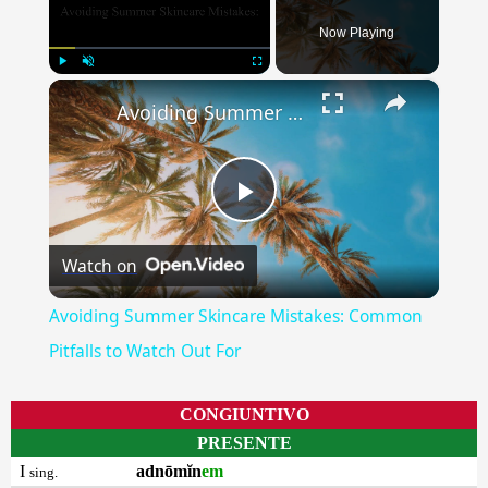
Now Playing
×
Play
Unmute
Fullscreen
Avoiding Summer Skincare Mistakes: Common Pitfalls to Watch Out For
Play
Watch on
Video
Avoiding Summer Skincare Mistakes: Common
Pitfalls to Watch Out For
CONGIUNTIVO
PRESENTE
I
adnōmĭn
em
sing.