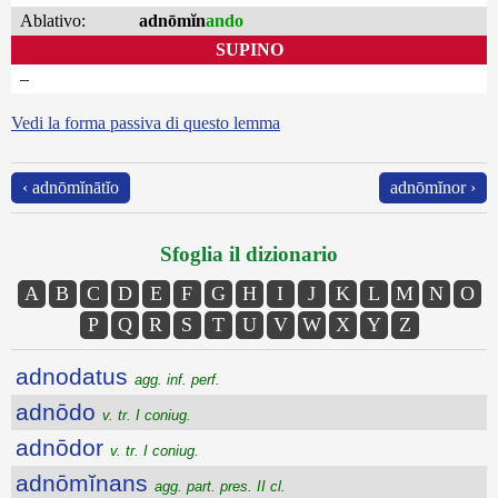
Ablativo:
adnōmĭn
ando
SUPINO
–
Vedi la forma passiva di questo lemma
‹ adnōmĭnātĭo
adnōmĭnor ›
Sfoglia il dizionario
A
B
C
D
E
F
G
H
I
J
K
L
M
N
O
P
Q
R
S
T
U
V
W
X
Y
Z
adnodatus
agg. inf. perf.
adnōdo
v. tr. I coniug.
adnōdor
v. tr. I coniug.
adnōmĭnans
agg. part. pres. II cl.