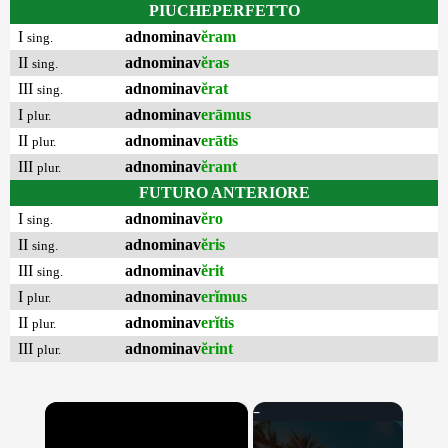
PIUCHEPERFETTO
I
adnominav
ĕram
sing.
II
adnominav
ĕras
sing.
III
adnominav
ĕrat
sing.
I
adnominav
erāmus
plur.
II
adnominav
erātis
plur.
III
adnominav
ĕrant
plur.
FUTURO ANTERIORE
I
adnominav
ĕro
sing.
II
adnominav
ĕris
sing.
III
adnominav
ĕrit
sing.
I
adnominav
erĭmus
plur.
II
adnominav
erĭtis
plur.
III
adnominav
ĕrint
plur.
×