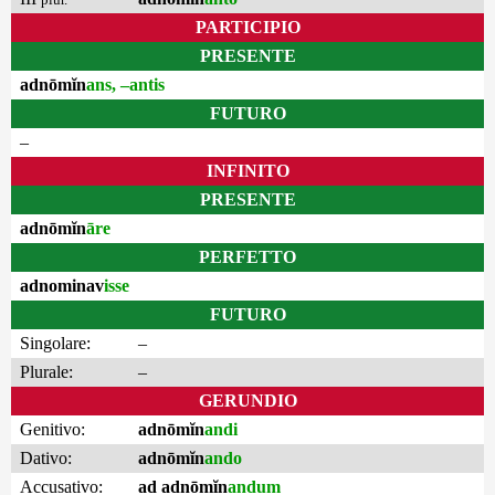
PARTICIPIO
PRESENTE
adnōmĭn
ans, –antis
FUTURO
–
INFINITO
PRESENTE
adnōmĭn
āre
PERFETTO
adnominav
isse
FUTURO
Singolare:
–
Plurale:
–
GERUNDIO
Genitivo:
adnōmĭn
andi
Dativo:
adnōmĭn
ando
Accusativo:
ad adnōmĭn
andum