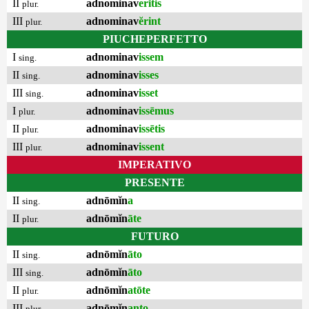
II
adnominav
erĭtis
plur.
III
adnominav
ĕrint
plur.
PIUCHEPERFETTO
I
adnominav
issem
sing.
II
adnominav
isses
sing.
III
adnominav
isset
sing.
I
adnominav
issēmus
plur.
II
adnominav
issētis
plur.
III
adnominav
issent
plur.
IMPERATIVO
PRESENTE
II
adnōmĭn
a
sing.
II
adnōmĭn
āte
plur.
FUTURO
II
adnōmĭn
āto
sing.
III
adnōmĭn
āto
sing.
II
adnōmĭn
atōte
plur.
III
adnōmĭn
anto
plur.