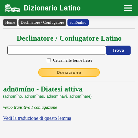
Dizionario Latino
Home
›
Declinatore / Coniugatore
›
adnōmĭno
Declinatore / Coniugatore Latino
Cerca nelle forme flesse
Donazione
adnōmĭno - Diatesi attiva
(adnōmĭno, adnōmĭnas, adnominavi, adnōmĭnāre)
verbo transitivo I coniugazione
Vedi la traduzione di questo lemma