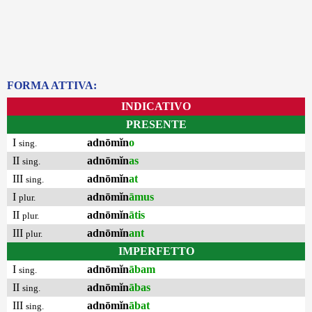
FORMA ATTIVA:
INDICATIVO
PRESENTE
I
adnōmĭn
o
sing.
II
adnōmĭn
as
sing.
III
adnōmĭn
at
sing.
I
adnōmĭn
āmus
plur.
II
adnōmĭn
ātis
plur.
III
adnōmĭn
ant
plur.
IMPERFETTO
I
adnōmĭn
ābam
sing.
II
adnōmĭn
ābas
sing.
III
adnōmĭn
ābat
sing.