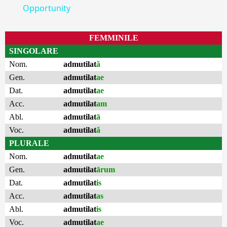
Opportunity
FEMMINILE
SINGOLARE
Nom.
admutilat
ă
Gen.
admutilat
ae
Dat.
admutilat
ae
Acc.
admutilat
am
Abl.
admutilat
ā
Voc.
admutilat
ă
PLURALE
Nom.
admutilat
ae
Gen.
admutilat
ārum
Dat.
admutilat
is
Acc.
admutilat
as
Abl.
admutilat
is
Voc.
admutilat
ae