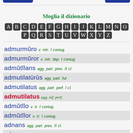
Sfoglia il dizionario
A
B
C
D
E
F
G
H
I
J
K
L
M
N
O
P
Q
R
S
T
U
V
W
X
Y
Z
admurmŭro
v. intr. I coniug.
admurmŭror
v. intr. dep. I coniug.
admŭtĭlans
agg. part. pres. II cl.
admutilatūrūs
agg. part. fut.
admutilatus
agg. part. perf. I cl.
admutilatus
agg. inf. perf.
admŭtĭlo
v. tr. I coniug.
admŭtĭlor
v. tr. I coniug.
adnans
agg. part. pres. II cl.