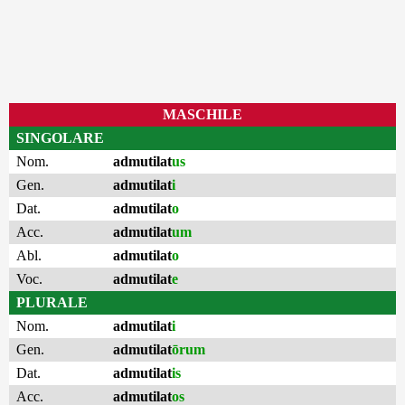
MASCHILE
SINGOLARE
Nom.
admutilat
us
Gen.
admutilat
i
Dat.
admutilat
o
Acc.
admutilat
um
Abl.
admutilat
o
Voc.
admutilat
e
PLURALE
Nom.
admutilat
i
Gen.
admutilat
ōrum
Dat.
admutilat
is
Acc.
admutilat
os