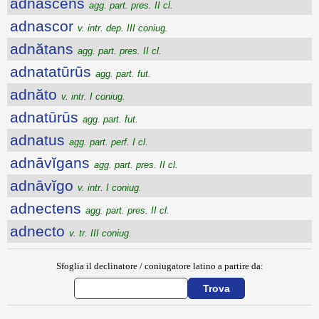
adnascens
agg. part. pres. II cl.
adnascor
v. intr. dep. III coniug.
adnătans
agg. part. pres. II cl.
adnatatūrūs
agg. part. fut.
adnăto
v. intr. I coniug.
adnatūrūs
agg. part. fut.
adnatus
agg. part. perf. I cl.
adnāvĭgans
agg. part. pres. II cl.
adnāvĭgo
v. intr. I coniug.
adnectens
agg. part. pres. II cl.
adnecto
v. tr. III coniug.
Sfoglia il declinatore / coniugatore latino a partire da: