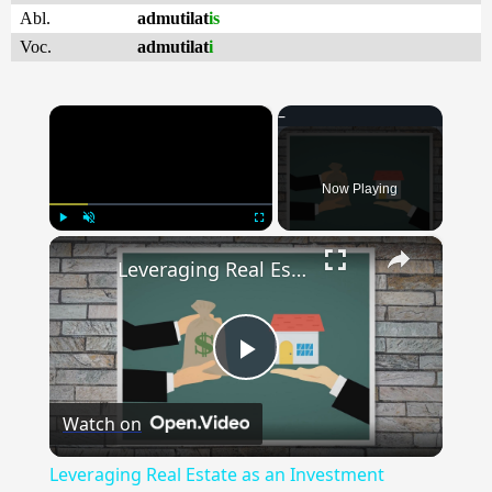
Abl.
admutilat
is
Voc.
admutilat
i
×
Now Playing
×
Play
Unmute
Fullscreen
Leveraging Real Estate as an Investment Opportunity
Play
Watch on
Video
Leveraging Real Estate as an Investment