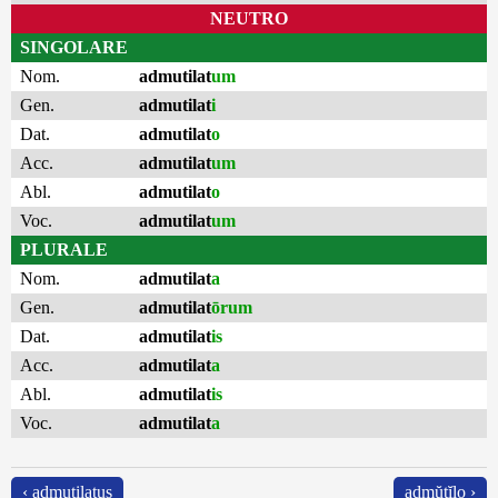
NEUTRO
SINGOLARE
Nom.
admutilat
um
Gen.
admutilat
i
Dat.
admutilat
o
Acc.
admutilat
um
Abl.
admutilat
o
Voc.
admutilat
um
PLURALE
Nom.
admutilat
a
Gen.
admutilat
ōrum
Dat.
admutilat
is
Acc.
admutilat
a
Abl.
admutilat
is
Voc.
admutilat
a
‹ admutilatus
admŭtĭlo ›