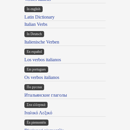
In english
Latin Dictionary
Italian Verbs
In Deutsch
Italienische Verben
En español
Los verbos italianos
Em portugues
Os verbos italianos
По русски
Итальянские глаголы
Στα ελληνικά
Ιταλικό Λεξικό
Ën piemontèis