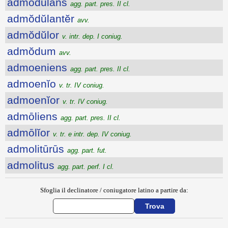
admŏdŭlans
agg. part. pres. II cl.
admŏdŭlantĕr
avv.
admŏdŭlor
v. intr. dep. I coniug.
admŏdum
avv.
admoeniens
agg. part. pres. II cl.
admoenĭo
v. tr. IV coniug.
admoenĭor
v. tr. IV coniug.
admōliens
agg. part. pres. II cl.
admōlĭor
v. tr. e intr. dep. IV coniug.
admolitūrūs
agg. part. fut.
admolitus
agg. part. perf. I cl.
Sfoglia il declinatore / coniugatore latino a partire da: