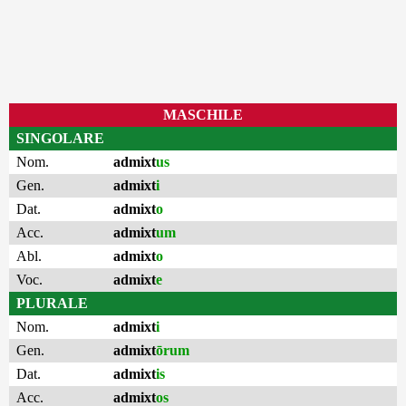
MASCHILE
SINGOLARE
Nom.
admixt
us
Gen.
admixt
i
Dat.
admixt
o
Acc.
admixt
um
Abl.
admixt
o
Voc.
admixt
e
PLURALE
Nom.
admixt
i
Gen.
admixt
ōrum
Dat.
admixt
is
Acc.
admixt
os