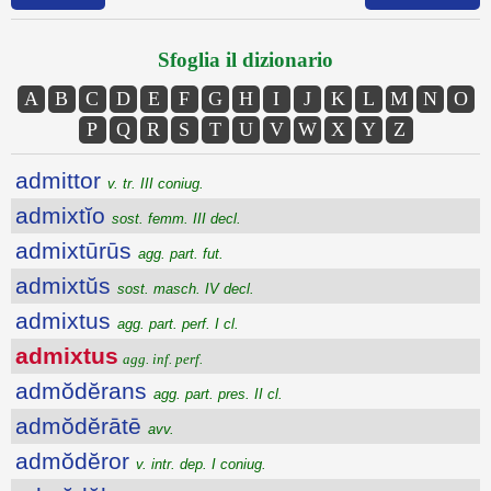
Sfoglia il dizionario
A
B
C
D
E
F
G
H
I
J
K
L
M
N
O
P
Q
R
S
T
U
V
W
X
Y
Z
admittor
v. tr. III coniug.
admixtĭo
sost. femm. III decl.
admixtūrūs
agg. part. fut.
admixtŭs
sost. masch. IV decl.
admixtus
agg. part. perf. I cl.
admixtus
agg. inf. perf.
admŏdĕrans
agg. part. pres. II cl.
admŏdĕrātē
avv.
admŏdĕror
v. intr. dep. I coniug.