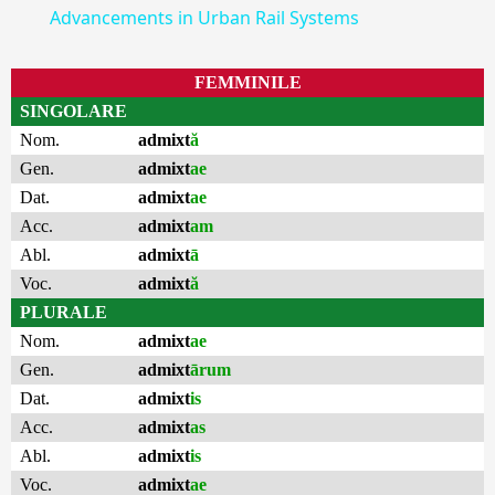
Advancements in Urban Rail Systems
FEMMINILE
SINGOLARE
Nom.
admixt
ă
Gen.
admixt
ae
Dat.
admixt
ae
Acc.
admixt
am
Abl.
admixt
ā
Voc.
admixt
ă
PLURALE
Nom.
admixt
ae
Gen.
admixt
ārum
Dat.
admixt
is
Acc.
admixt
as
Abl.
admixt
is
Voc.
admixt
ae