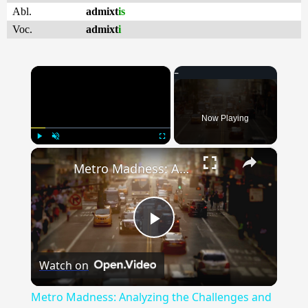
Abl.
admixt
is
Voc.
admixt
i
×
Now Playing
×
Play
Unmute
Fullscreen
Metro Madness: Analyzing the Challenges and Advancements in Urban Rail Systems
Play
Watch on
Video
Metro Madness: Analyzing the Challenges and