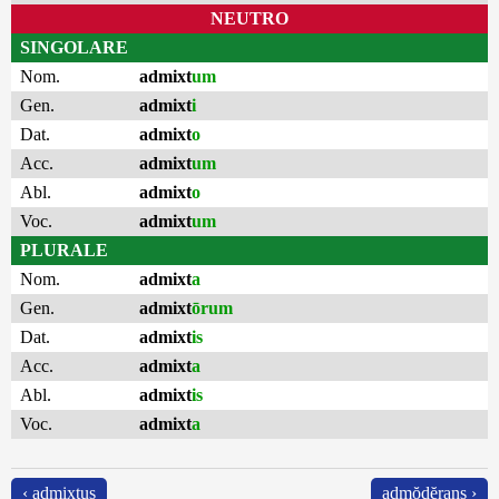
NEUTRO
SINGOLARE
Nom.
admixt
um
Gen.
admixt
i
Dat.
admixt
o
Acc.
admixt
um
Abl.
admixt
o
Voc.
admixt
um
PLURALE
Nom.
admixt
a
Gen.
admixt
ōrum
Dat.
admixt
is
Acc.
admixt
a
Abl.
admixt
is
Voc.
admixt
a
‹ admixtus
admŏdĕrans ›