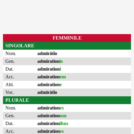
FEMMINILE
SINGOLARE
Nom.
admīrātĭo
Gen.
admiration
is
Dat.
admiration
i
Acc.
admiration
em
Abl.
admiration
e
Voc.
admīrātĭo
PLURALE
Nom.
admiration
es
Gen.
admiration
um
Dat.
admiration
ĭbus
Acc.
admiration
es