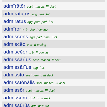
admīrātŏr
sost. masch. III decl.
admiratūrūs
agg. part. fut.
admiratus
agg. part. perf. I cl.
admīror
v. tr. dep. I coniug.
admiscens
agg. part. pres. II cl.
admiscĕo
v. tr. II coniug.
admiscĕor
v. tr. II coniug.
admissārĭus
sost. masch. II decl.
admissārĭus
agg. I cl.
admissĭo
sost. femm. III decl.
admissĭōnālis
sost. masch. III decl.
admissŏr
sost. masch. III decl.
admissum
Sost. nt. II decl.
admissūrūs
agg. part. fut.