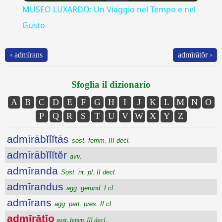
MUSEO LUXARDO: Un Viaggio nel Tempo e nel
Gusto
‹ admīrans
admīrātŏr ›
Sfoglia il dizionario
A
B
C
D
E
F
G
H
I
J
K
L
M
N
O
P
Q
R
S
T
U
V
W
X
Y
Z
admīrābĭlĭtās
sost. femm. III decl.
admīrābĭlĭtĕr
avv.
admīranda
Sost. nt. pl. II decl.
admīrandus
agg. gerund. I cl.
admīrans
agg. part. pres. II cl.
admīrātĭo
sost. femm. III decl.