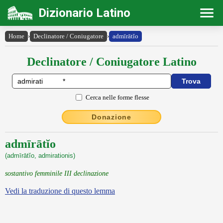
Dizionario Latino
Home
›
Declinatore / Coniugatore
›
admīrātĭo
Declinatore / Coniugatore Latino
Cerca nelle forme flesse
Donazione
admīrātĭo
(admīrātĭo, admirationis)
sostantivo femminile III declinazione
Vedi la traduzione di questo lemma