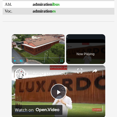
Abl.
admiration
ĭbus
Voc.
admiration
es
×
Now Playing
×
Play
Unmute
Fullscreen
MUSEO LUXARDO: Un Viaggio nel Tempo e nel Gusto
Play
Watch on
Video