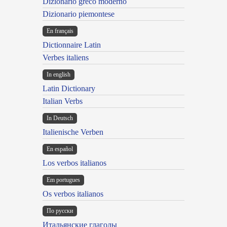
Dizionario greco moderno
Dizionario piemontese
En français
Dictionnaire Latin
Verbes italiens
In english
Latin Dictionary
Italian Verbs
In Deutsch
Italienische Verben
En español
Los verbos italianos
Em portugues
Os verbos italianos
По русски
Итальянские глаголы