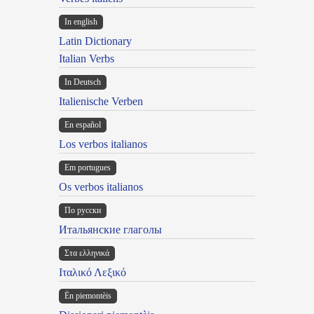
In english
Latin Dictionary
Italian Verbs
In Deutsch
Italienische Verben
En español
Los verbos italianos
Em portugues
Os verbos italianos
По русски
Итальянские глаголы
Στα ελληνικά
Ιταλικό Λεξικό
Ën piemontèis