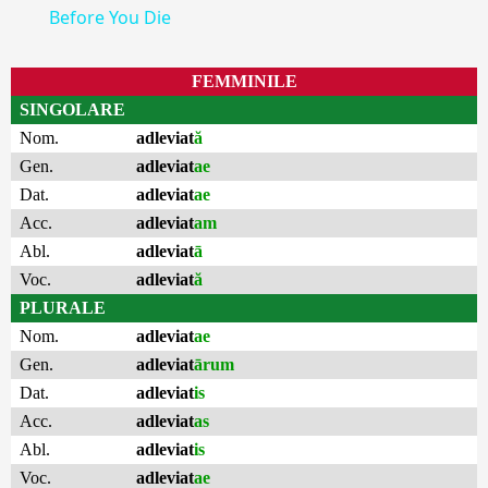
Before You Die
FEMMINILE
SINGOLARE
Nom.
adleviat
ă
Gen.
adleviat
ae
Dat.
adleviat
ae
Acc.
adleviat
am
Abl.
adleviat
ā
Voc.
adleviat
ă
PLURALE
Nom.
adleviat
ae
Gen.
adleviat
ārum
Dat.
adleviat
is
Acc.
adleviat
as
Abl.
adleviat
is
Voc.
adleviat
ae