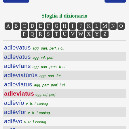
Sfoglia il dizionario
A
B
C
D
E
F
G
H
I
J
K
L
M
N
O
P
Q
R
S
T
U
V
W
X
Y
Z
adlevatus
agg. part. perf. I cl.
adlevatus
agg. inf. perf.
adlĕvĭans
agg. part. pres. II cl.
adleviatūrūs
agg. part. fut.
adleviatus
agg. part. perf. I cl.
adleviatus
agg. inf. perf.
adlĕvĭo
v. tr. I coniug.
adlĕvĭor
v. tr. I coniug.
adlĕvo
v. tr. I coniug.