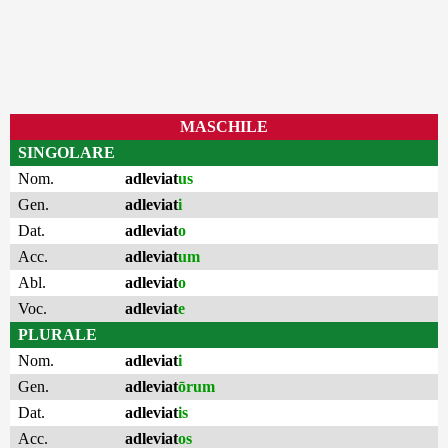
MASCHILE
SINGOLARE
Nom.
adleviat
us
Gen.
adleviat
i
Dat.
adleviat
o
Acc.
adleviat
um
Abl.
adleviat
o
Voc.
adleviat
e
PLURALE
Nom.
adleviat
i
Gen.
adleviat
ōrum
Dat.
adleviat
is
Acc.
adleviat
os