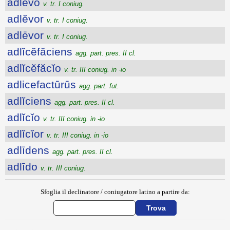
adlēvo
v. tr. I coniug.
adlĕvor
v. tr. I coniug.
adlēvor
v. tr. I coniug.
adlĭcĕfăciens
agg. part. pres. II cl.
adlĭcĕfăcĭo
v. tr. III coniug. in -io
adlicefactūrūs
agg. part. fut.
adlĭciens
agg. part. pres. II cl.
adlĭcĭo
v. tr. III coniug. in -io
adlĭcĭor
v. tr. III coniug. in -io
adlīdens
agg. part. pres. II cl.
adlīdo
v. tr. III coniug.
Sfoglia il declinatore / coniugatore latino a partire da: