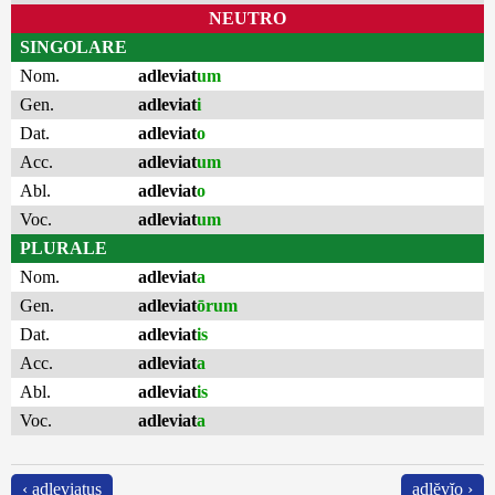
NEUTRO
SINGOLARE
Nom.
adleviat
um
Gen.
adleviat
i
Dat.
adleviat
o
Acc.
adleviat
um
Abl.
adleviat
o
Voc.
adleviat
um
PLURALE
Nom.
adleviat
a
Gen.
adleviat
ōrum
Dat.
adleviat
is
Acc.
adleviat
a
Abl.
adleviat
is
Voc.
adleviat
a
‹ adleviatus
adlĕvĭo ›