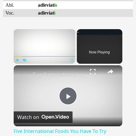
Abl.
adleviat
is
Voc.
adleviat
i
×
Now Playing
×
Play
Unmute
Fullscreen
Five International Foods You Have To Try Before You Die
Play
Watch on
Video
Five International Foods You Have To Try