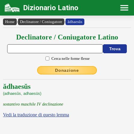
Dizionario Latino
Home
›
Declinatore / Coniugatore
›
ădhaesŭs
Declinatore / Coniugatore Latino
Cerca nelle forme flesse
Donazione
ădhaesŭs
(adhaesŭs, adhaesūs)
sostantivo maschile IV declinazione
Vedi la traduzione di questo lemma