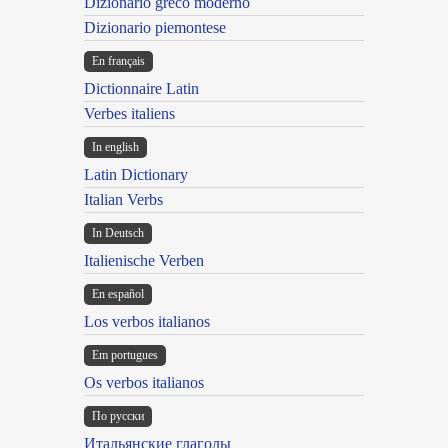
Dizionario greco moderno
Dizionario piemontese
En français
Dictionnaire Latin
Verbes italiens
In english
Latin Dictionary
Italian Verbs
In Deutsch
Italienische Verben
En español
Los verbos italianos
Em portugues
Os verbos italianos
По русски
Итальянские глаголы