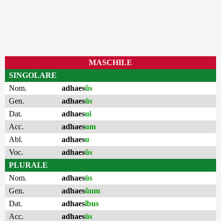
MASCHILE
SINGOLARE
Nom.
adhaes
ŭs
Gen.
adhaes
ūs
Dat.
adhaes
ui
Acc.
adhaes
um
Abl.
adhaes
u
Voc.
adhaes
ŭs
PLURALE
Nom.
adhaes
ūs
Gen.
adhaes
ŭum
Dat.
adhaes
ĭbus
Acc.
adhaes
ūs