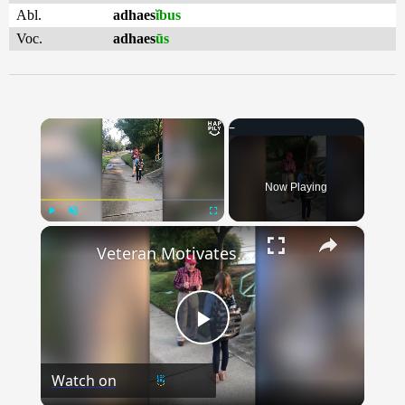
Abl.
adhaes
ĭbus
Voc.
adhaes
ūs
×
Now Playing
×
Play
Unmute
Fullscreen
Veteran Motivates Students With Fist Bumps And Words Of Wisdom | Happily TV
Play
Watch on
Video