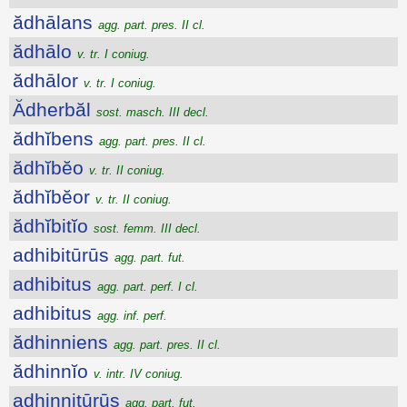
ădhālans
agg. part. pres. II cl.
ădhālo
v. tr. I coniug.
ădhālor
v. tr. I coniug.
Ădherbăl
sost. masch. III decl.
ădhĭbens
agg. part. pres. II cl.
ădhĭbĕo
v. tr. II coniug.
ădhĭbĕor
v. tr. II coniug.
ădhĭbitĭo
sost. femm. III decl.
adhibitūrūs
agg. part. fut.
adhibitus
agg. part. perf. I cl.
adhibitus
agg. inf. perf.
ădhinniens
agg. part. pres. II cl.
ădhinnĭo
v. intr. IV coniug.
adhinnitūrūs
agg. part. fut.