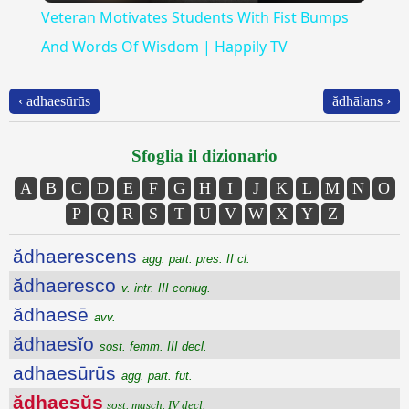
Veteran Motivates Students With Fist Bumps
And Words Of Wisdom | Happily TV
‹ adhaesūrūs
ădhālans ›
Sfoglia il dizionario
A
B
C
D
E
F
G
H
I
J
K
L
M
N
O
P
Q
R
S
T
U
V
W
X
Y
Z
ădhaerescens
agg. part. pres. II cl.
ădhaeresco
v. intr. III coniug.
ădhaesē
avv.
ădhaesĭo
sost. femm. III decl.
adhaesūrūs
agg. part. fut.
ădhaesŭs
sost. masch. IV decl.