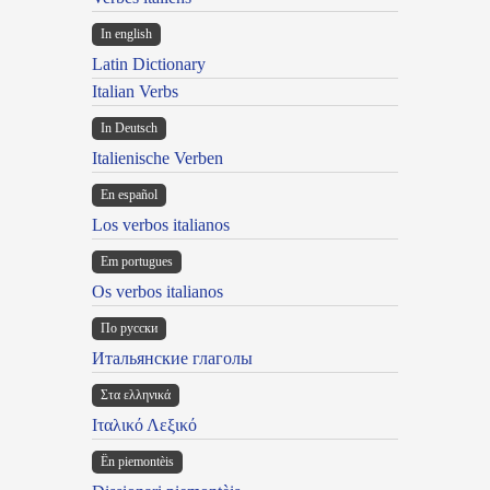
In english
Latin Dictionary
Italian Verbs
In Deutsch
Italienische Verben
En español
Los verbos italianos
Em portugues
Os verbos italianos
По русски
Итальянские глаголы
Στα ελληνικά
Ιταλικό Λεξικό
Ën piemontèis