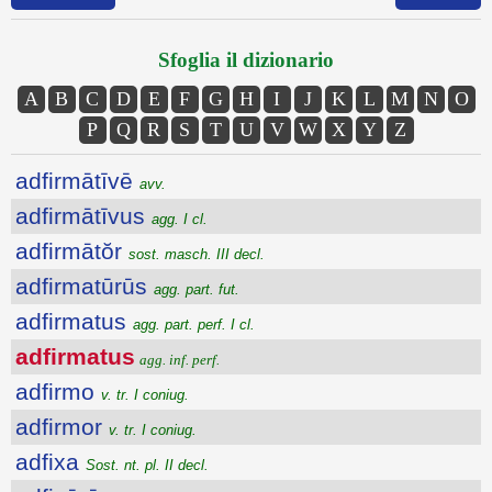
Sfoglia il dizionario
A
B
C
D
E
F
G
H
I
J
K
L
M
N
O
P
Q
R
S
T
U
V
W
X
Y
Z
adfirmātīvē
avv.
adfirmātīvus
agg. I cl.
adfirmātŏr
sost. masch. III decl.
adfirmatūrūs
agg. part. fut.
adfirmatus
agg. part. perf. I cl.
adfirmatus
agg. inf. perf.
adfirmo
v. tr. I coniug.
adfirmor
v. tr. I coniug.
adfixa
Sost. nt. pl. II decl.