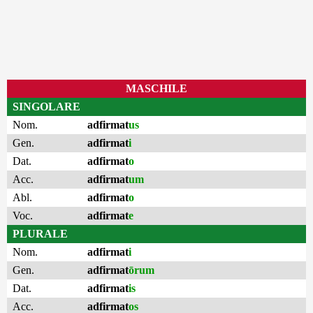
MASCHILE
SINGOLARE
Nom.
adfirmat
us
Gen.
adfirmat
i
Dat.
adfirmat
o
Acc.
adfirmat
um
Abl.
adfirmat
o
Voc.
adfirmat
e
PLURALE
Nom.
adfirmat
i
Gen.
adfirmat
ōrum
Dat.
adfirmat
is
Acc.
adfirmat
os