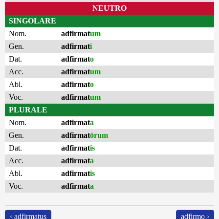
NEUTRO
SINGOLARE
Nom.
adfirmat
um
Gen.
adfirmat
i
Dat.
adfirmat
o
Acc.
adfirmat
um
Abl.
adfirmat
o
Voc.
adfirmat
um
PLURALE
Nom.
adfirmat
a
Gen.
adfirmat
ōrum
Dat.
adfirmat
is
Acc.
adfirmat
a
Abl.
adfirmat
is
Voc.
adfirmat
a
‹ adfirmatus
adfirmo ›