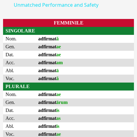
Unmatched Performance and Safety
FEMMINILE
SINGOLARE
Nom.
adfirmat
ă
Gen.
adfirmat
ae
Dat.
adfirmat
ae
Acc.
adfirmat
am
Abl.
adfirmat
ā
Voc.
adfirmat
ă
PLURALE
Nom.
adfirmat
ae
Gen.
adfirmat
ārum
Dat.
adfirmat
is
Acc.
adfirmat
as
Abl.
adfirmat
is
Voc.
adfirmat
ae