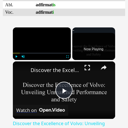
Abl.
adfirmat
is
Voc.
adfirmat
i
×
Now Playing
×
Play
Unmute
Fullscreen
Discover the Excellence of Volvo: Unveiling Unmatched Performance and Safety
Play
Watch on
Video
Discover the Excellence of Volvo: Unveiling