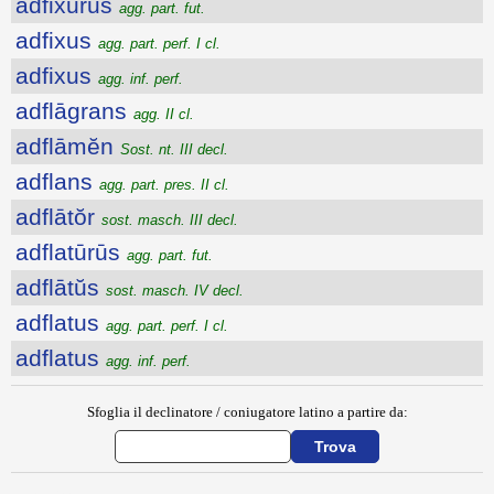
adfixūrūs
agg. part. fut.
adfixus
agg. part. perf. I cl.
adfixus
agg. inf. perf.
adflāgrans
agg. II cl.
adflāmĕn
Sost. nt. III decl.
adflans
agg. part. pres. II cl.
adflātŏr
sost. masch. III decl.
adflatūrūs
agg. part. fut.
adflātŭs
sost. masch. IV decl.
adflatus
agg. part. perf. I cl.
adflatus
agg. inf. perf.
Sfoglia il declinatore / coniugatore latino a partire da: