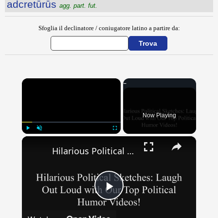
adcretūrūs
agg. part. fut.
Sfoglia il declinatore / coniugatore latino a partire da:
×
Now Playing
×
Play
Unmute
Fullscreen
Hilarious Political Sketches: Laugh Out Loud with Our Top Political Humor Videos!
Play