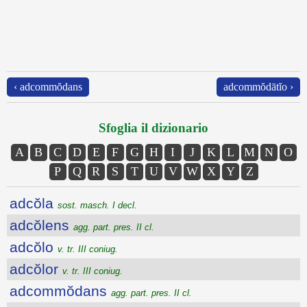
‹ adcommŏdans
adcommŏdātĭo ›
Sfoglia il dizionario
A
B
C
D
E
F
G
H
I
J
K
L
M
N
O
P
Q
R
S
T
U
V
W
X
Y
Z
adcŏla
sost. masch. I decl.
adcŏlens
agg. part. pres. II cl.
adcŏlo
v. tr. III coniug.
adcŏlor
v. tr. III coniug.
adcommŏdans
agg. part. pres. II cl.