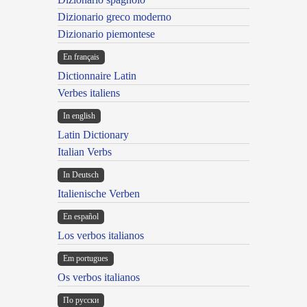
Dizionario greco moderno
Dizionario piemontese
En français
Dictionnaire Latin
Verbes italiens
In english
Latin Dictionary
Italian Verbs
In Deutsch
Italienische Verben
En español
Los verbos italianos
Em portugues
Os verbos italianos
По русски