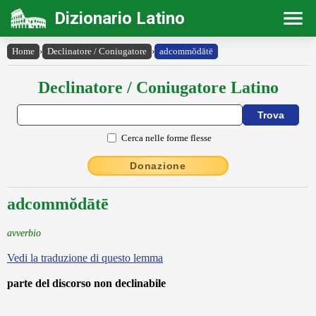
Dizionario Latino
Home
›
Declinatore / Coniugatore
›
adcommŏdātē
Declinatore / Coniugatore Latino
Cerca nelle forme flesse
Donazione
adcommŏdātē
avverbio
Vedi la traduzione di questo lemma
parte del discorso non declinabile