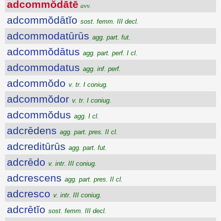
adcommŏdātē
avv.
adcommŏdātĭo
sost. femm. III decl.
adcommodatūrūs
agg. part. fut.
adcommŏdātus
agg. part. perf. I cl.
adcommodatus
agg. inf. perf.
adcommŏdo
v. tr. I coniug.
adcommŏdor
v. tr. I coniug.
adcommŏdus
agg. I cl.
adcrēdens
agg. part. pres. II cl.
adcreditūrūs
agg. part. fut.
adcrēdo
v. intr. III coniug.
adcrescens
agg. part. pres. II cl.
adcresco
v. intr. III coniug.
adcrētĭo
sost. femm. III decl.