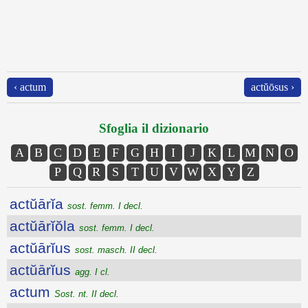
‹ actum
actŭōsus ›
Sfoglia il dizionario
A
B
C
D
E
F
G
H
I
J
K
L
M
N
O
P
Q
R
S
T
U
V
W
X
Y
Z
actŭārĭa
sost. femm. I decl.
actŭārĭŏla
sost. femm. I decl.
actŭārĭus
sost. masch. II decl.
actŭārĭus
agg. I cl.
actum
Sost. nt. II decl.