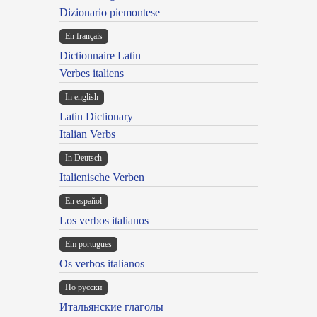
Dizionario piemontese
En français
Dictionnaire Latin
Verbes italiens
In english
Latin Dictionary
Italian Verbs
In Deutsch
Italienische Verben
En español
Los verbos italianos
Em portugues
Os verbos italianos
По русски
Итальянские глаголы