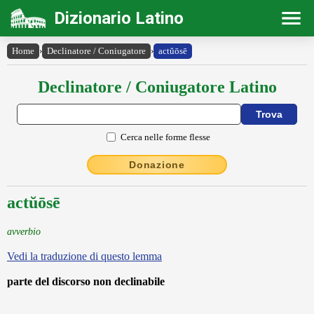
Dizionario Latino
Home
›
Declinatore / Coniugatore
›
actŭōsē
Declinatore / Coniugatore Latino
Cerca nelle forme flesse
Donazione
actŭōsē
avverbio
Vedi la traduzione di questo lemma
parte del discorso non declinabile