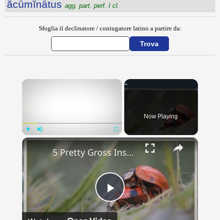
ăcūmĭnātus
agg. part. perf. I cl.
Sfoglia il declinatore / coniugatore latino a partire da:
×
Now Playing
×
Play
Unmute
Fullscreen
5 Pretty Gross Insect Facts
Play