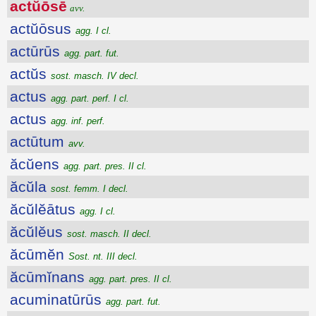
actŭōsē
avv.
actŭōsus
agg. I cl.
actūrūs
agg. part. fut.
actŭs
sost. masch. IV decl.
actus
agg. part. perf. I cl.
actus
agg. inf. perf.
actūtum
avv.
ăcŭens
agg. part. pres. II cl.
ăcŭla
sost. femm. I decl.
ăcŭlĕātus
agg. I cl.
ăcŭlĕus
sost. masch. II decl.
ăcūmĕn
Sost. nt. III decl.
ăcūmĭnans
agg. part. pres. II cl.
acuminatūrūs
agg. part. fut.