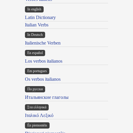
In english
Latin Dictionary
Italian Verbs
In Deutsch
Italienische Verben
En español
Los verbos italianos
Em portugues
Os verbos italianos
По русски
Итальянские глаголы
Στα ελληνικά
Ιταλικό Λεξικό
Ën piemontèis