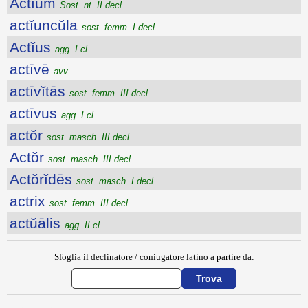
Actĭum
Sost. nt. II decl.
actĭuncŭla
sost. femm. I decl.
Actĭus
agg. I cl.
actīvē
avv.
actīvĭtās
sost. femm. III decl.
actīvus
agg. I cl.
actŏr
sost. masch. III decl.
Actŏr
sost. masch. III decl.
Actŏrĭdēs
sost. masch. I decl.
actrix
sost. femm. III decl.
actŭālis
agg. II cl.
Sfoglia il declinatore / coniugatore latino a partire da: