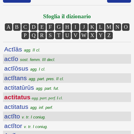
Sfoglia il dizionario
A
B
C
D
E
F
G
H
I
J
K
L
M
N
O
P
Q
R
S
T
U
V
W
X
Y
Z
Actĭās
agg. II cl.
actĭo
sost. femm. III decl.
actĭōsus
agg. I cl.
actĭtans
agg. part. pres. II cl.
actitatūrūs
agg. part. fut.
actitatus
agg. part. perf. I cl.
actitatus
agg. inf. perf.
actĭto
v. tr. I coniug.
actĭtor
v. tr. I coniug.