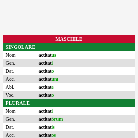
MASCHILE
SINGOLARE
Nom.
actitat
us
Gen.
actitat
i
Dat.
actitat
o
Acc.
actitat
um
Abl.
actitat
e
Voc.
actitat
o
PLURALE
Nom.
actitat
i
Gen.
actitat
ōrum
Dat.
actitat
is
Acc.
actitat
os