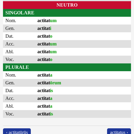
NEUTRO
SINGOLARE
Nom.
actitat
um
Gen.
actitat
i
Dat.
actitat
o
Acc.
actitat
um
Abl.
actitat
um
Voc.
actitat
o
PLURALE
Nom.
actitat
a
Gen.
actitat
ōrum
Dat.
actitat
is
Acc.
actitat
a
Abl.
actitat
a
Voc.
actitat
is
‹ actitatūrūs
actitatus ›