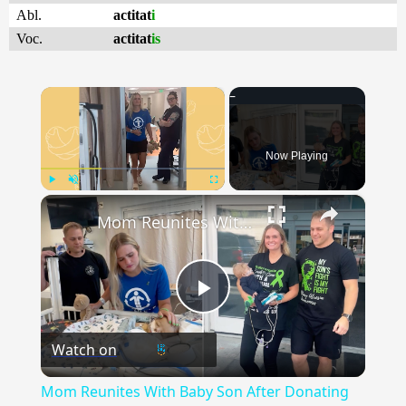
Abl.
actitat
i
Voc.
actitat
is
×
Now Playing
×
Play
Unmute
Fullscreen
Mom Reunites With Baby Son After Donating Liver To Save His Life
Play
Watch on
Video
Mom Reunites With Baby Son After Donating