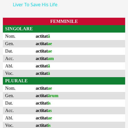
Liver To Save His Life
FEMMINILE
SINGOLARE
Nom.
actitat
ă
Gen.
actitat
ae
Dat.
actitat
ae
Acc.
actitat
am
Abl.
actitat
ă
Voc.
actitat
ā
PLURALE
Nom.
actitat
ae
Gen.
actitat
ārum
Dat.
actitat
is
Acc.
actitat
as
Abl.
actitat
ae
Voc.
actitat
is