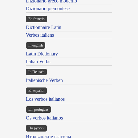
Dizionario greco moderno
Dizionario piemontese
En français
Dictionnaire Latin
Verbes italiens
In english
Latin Dictionary
Italian Verbs
In Deutsch
Italienische Verben
En español
Los verbos italianos
Em portugues
Os verbos italianos
По русски
Итальянские глаголы