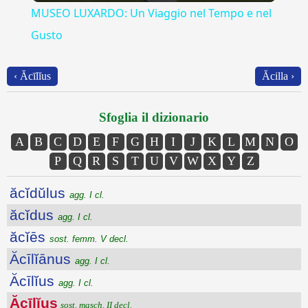
MUSEO LUXARDO: Un Viaggio nel Tempo e nel
Gusto
‹ Ăcīlĭus
Ăcilla ›
Sfoglia il dizionario
A
B
C
D
E
F
G
H
I
J
K
L
M
N
O
P
Q
R
S
T
U
V
W
X
Y
Z
ăcĭdŭlus
agg. I cl.
ăcĭdus
agg. I cl.
ăcĭēs
sost. femm. V decl.
Ăcīlĭānus
agg. I cl.
Ăcīlĭus
agg. I cl.
Ăcīlĭus
sost. masch. II decl.