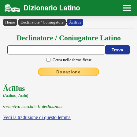
Dizionario Latino
Home
›
Declinatore / Coniugatore
›
Ăcīlĭus
Declinatore / Coniugatore Latino
Cerca nelle forme flesse
Donazione
Ăcīlĭus
(Acilius, Acilii)
sostantivo maschile II declinazione
Vedi la traduzione di questo lemma