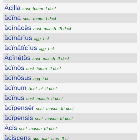
Ăcilla
sost. femm. I decl.
ăcĭna
sost. femm. I decl.
ăcīnăcēs
sost. masch. III decl.
ăcĭnārĭus
agg. I cl.
ăcĭnātĭcĭus
agg. I cl.
Ăcīnētŏs
sost. masch. II decl.
ăcĭnŏs
sost. femm. II decl.
ăcĭnōsus
agg. I cl.
ăcĭnum
Sost. nt. II decl.
ăcĭnus
sost. masch. II decl.
ăcĭpensĕr
sost. masch. III decl.
ăcĭpensis
sost. masch. III decl.
Ācis
sost. masch. III decl.
ăciscens
agg. part. pres. II cl.