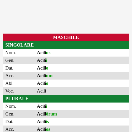
MASCHILE
SINGOLARE
Nom.
Acili
us
Gen.
Acili
i
Dat.
Acili
o
Acc.
Acili
um
Abl.
Acili
o
Voc.
Acili
PLURALE
Nom.
Acili
i
Gen.
Acili
ōrum
Dat.
Acili
is
Acc.
Acili
os