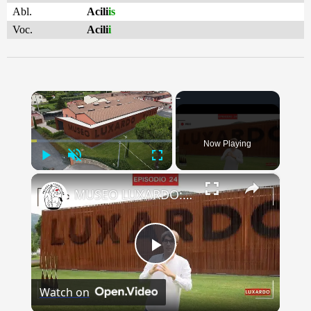
Abl.
Acili
is
Voc.
Acili
i
×
Now Playing
Play
Unmute
Fullscreen
×
MUSEO LUXARDO: Un Viaggio nel Tempo e nel Gusto
Play
Watch on
Video