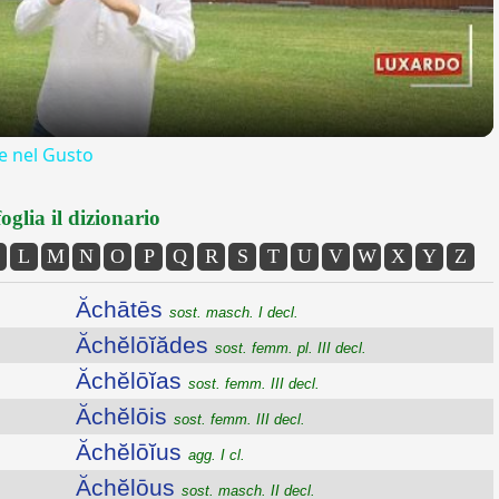
 nel Gusto
oglia il dizionario
L
M
N
O
P
Q
R
S
T
U
V
W
X
Y
Z
Ăchātēs
sost. masch. I decl.
Ăchĕlōĭădes
sost. femm. pl. III decl.
Ăchĕlōĭas
sost. femm. III decl.
Ăchĕlōis
sost. femm. III decl.
Ăchĕlōĭus
agg. I cl.
Ăchĕlōus
sost. masch. II decl.