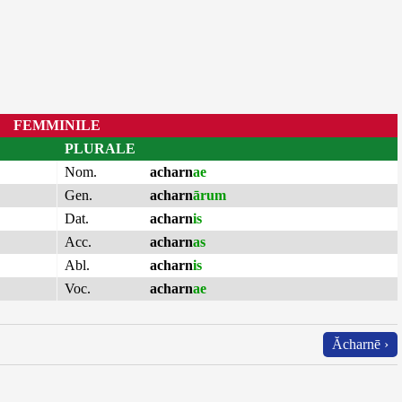
FEMMINILE
PLURALE
Nom.
acharn
ae
Gen.
acharn
ārum
Dat.
acharn
is
Acc.
acharn
as
Abl.
acharn
is
Voc.
acharn
ae
Ăcharnē ›