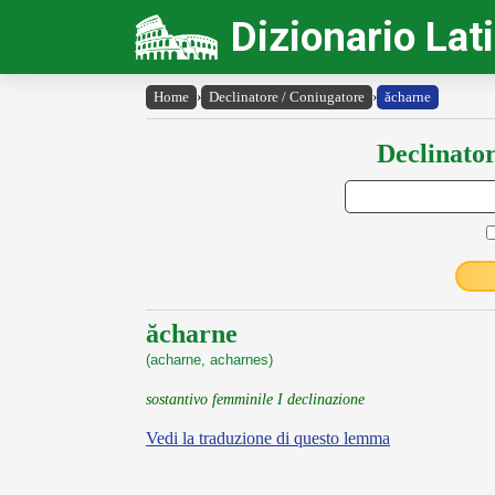
Dizionario Lat
Home
›
Declinatore / Coniugatore
›
ăcharne
Declinator
ăcharne
(acharne, acharnes)
sostantivo femminile I declinazione
Vedi la traduzione di questo lemma