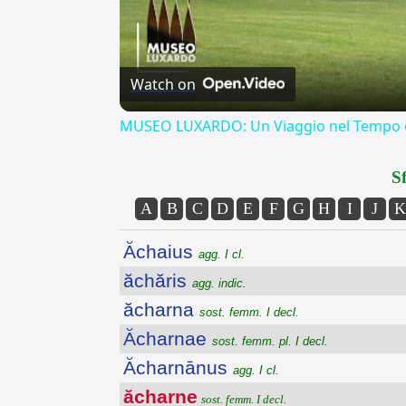
Watch on
MUSEO LUXARDO: Un Viaggio nel Tempo e
Sf
A
B
C
D
E
F
G
H
I
J
K
Ăchaius
agg. I cl.
ăchăris
agg. indic.
ăcharna
sost. femm. I decl.
Ăcharnae
sost. femm. pl. I decl.
Ăcharnānus
agg. I cl.
ăcharne
sost. femm. I decl.