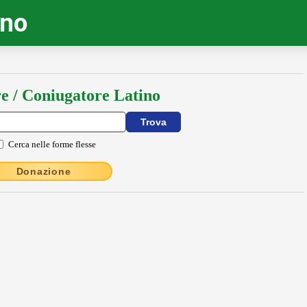
ino
e / Coniugatore Latino
Cerca nelle forme flesse
Donazione