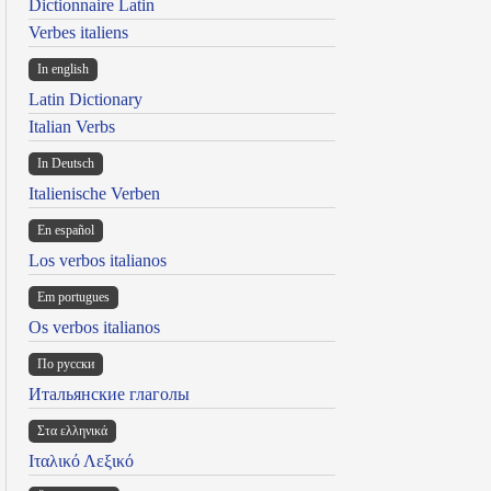
Dictionnaire Latin
Verbes italiens
In english
Latin Dictionary
Italian Verbs
In Deutsch
Italienische Verben
En español
Los verbos italianos
Em portugues
Os verbos italianos
По русски
Итальянские глаголы
Στα ελληνικά
Ιταλικό Λεξικό