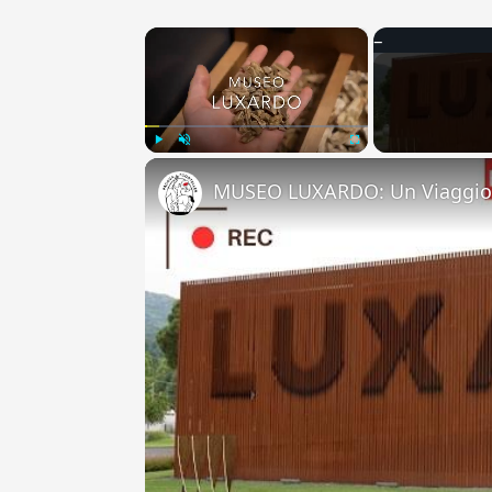
×
Play
Unmute
Fullscreen
MUSEO LUXARDO: Un Viaggio 