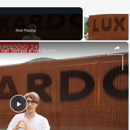
Now Playing
×
nel Tempo e nel Gusto
Play
Video