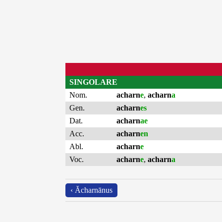
SINGOLARE
Nom.
acharn
e
,
acharn
a
Gen.
acharn
es
Dat.
acharn
ae
Acc.
acharn
en
Abl.
acharn
e
Voc.
acharn
e
,
acharn
a
‹ Ăcharnānus