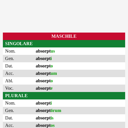
MASCHILE
SINGOLARE
Nom.
absorpt
us
Gen.
absorpt
i
Dat.
absorpt
o
Acc.
absorpt
um
Abl.
absorpt
o
Voc.
absorpt
e
PLURALE
Nom.
absorpt
i
Gen.
absorpt
ōrum
Dat.
absorpt
is
Acc.
absorpt
os