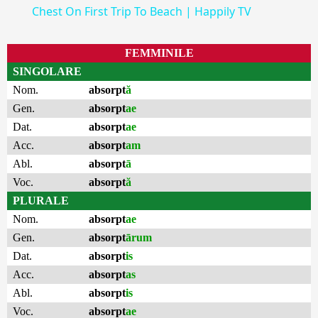
Chest On First Trip To Beach | Happily TV
FEMMINILE
SINGOLARE
Nom.
absorpt
ă
Gen.
absorpt
ae
Dat.
absorpt
ae
Acc.
absorpt
am
Abl.
absorpt
ā
Voc.
absorpt
ă
PLURALE
Nom.
absorpt
ae
Gen.
absorpt
ārum
Dat.
absorpt
is
Acc.
absorpt
as
Abl.
absorpt
is
Voc.
absorpt
ae