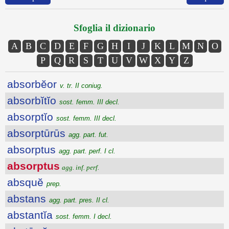
Sfoglia il dizionario
A
B
C
D
E
F
G
H
I
J
K
L
M
N
O
P
Q
R
S
T
U
V
W
X
Y
Z
absorbĕor
v. tr. II coniug.
absorbĭtĭo
sost. femm. III decl.
absorptĭo
sost. femm. III decl.
absorptūrūs
agg. part. fut.
absorptus
agg. part. perf. I cl.
absorptus
agg. inf. perf.
absquĕ
prep.
abstans
agg. part. pres. II cl.
abstantĭa
sost. femm. I decl.