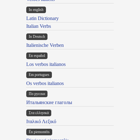
In english
Latin Dictionary
Italian Verbs
In Deutsch
Italienische Verben
En español
Los verbos italianos
Em portugues
Os verbos italianos
По русски
Итальянские глаголы
Στα ελληνικά
Ιταλικό Λεξικό
Ën piemontèis