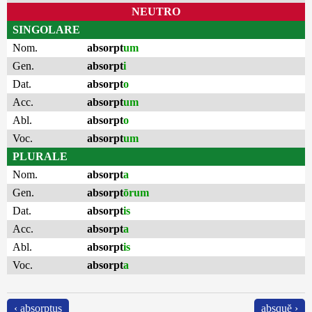
NEUTRO
SINGOLARE
Nom.
absorpt
um
Gen.
absorpt
i
Dat.
absorpt
o
Acc.
absorpt
um
Abl.
absorpt
o
Voc.
absorpt
um
PLURALE
Nom.
absorpt
a
Gen.
absorpt
ōrum
Dat.
absorpt
is
Acc.
absorpt
a
Abl.
absorpt
is
Voc.
absorpt
a
‹ absorptus
absquĕ ›