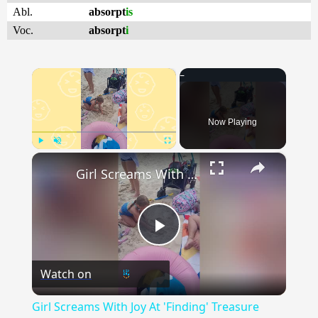
Abl.
absorpt
is
Voc.
absorpt
i
×
Now Playing
×
Play
Unmute
Fullscreen
Girl Screams With Joy At 'Finding' Treasure Chest On First Trip To Beach | Happily TV
Play
Watch on
Video
Girl Screams With Joy At 'Finding' Treasure