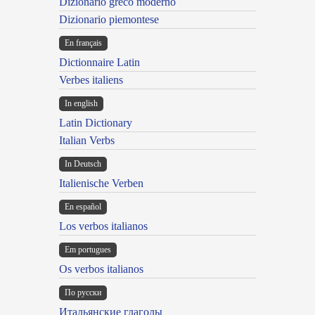
Dizionario greco moderno
Dizionario piemontese
En français
Dictionnaire Latin
Verbes italiens
In english
Latin Dictionary
Italian Verbs
In Deutsch
Italienische Verben
En español
Los verbos italianos
Em portugues
Os verbos italianos
По русски
Итальянские глаголы