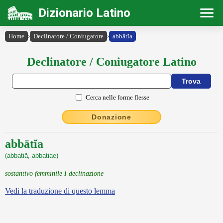
Dizionario Latino
Home
›
Declinatore / Coniugatore
›
abbātĭa
Declinatore / Coniugatore Latino
Cerca nelle forme flesse
Donazione
abbātĭa
(abbatiă, abbatiae)
sostantivo femminile I declinazione
Vedi la traduzione di questo lemma