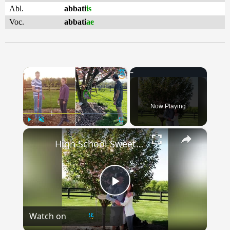
Abl.
abbati
is
Voc.
abbati
ae
×
Now Playing
×
Play
Unmute
Fullscreen
High School Sweethearts Who Planted Tree Together Share It's Journey | Happily TV
Play
Watch on
Video