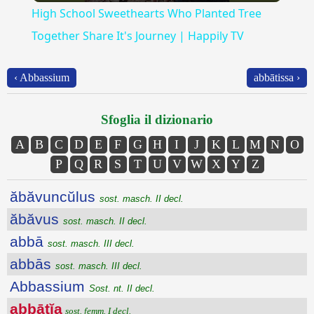
High School Sweethearts Who Planted Tree
Together Share It's Journey | Happily TV
‹ Abbassium
abbātissa ›
Sfoglia il dizionario
A
B
C
D
E
F
G
H
I
J
K
L
M
N
O
P
Q
R
S
T
U
V
W
X
Y
Z
ăbăvuncŭlus
sost. masch. II decl.
ăbăvus
sost. masch. II decl.
abbā
sost. masch. III decl.
abbās
sost. masch. III decl.
Abbassium
Sost. nt. II decl.
abbātĭa
sost. femm. I decl.