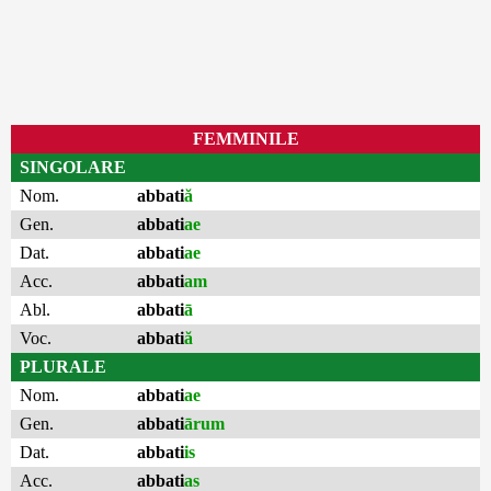
FEMMINILE
SINGOLARE
Nom.
abbati
ă
Gen.
abbati
ae
Dat.
abbati
ae
Acc.
abbati
am
Abl.
abbati
ā
Voc.
abbati
ă
PLURALE
Nom.
abbati
ae
Gen.
abbati
ārum
Dat.
abbati
is
Acc.
abbati
as