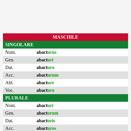
MASCHILE
SINGOLARE
Nom.
abact
urus
Gen.
abact
uri
Dat.
abact
uro
Acc.
abact
urum
Abl.
abact
ure
Voc.
abact
uro
PLURALE
Nom.
abact
uri
Gen.
abact
orum
Dat.
abact
uris
Acc.
abact
uros