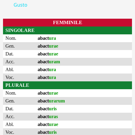
Gusto
FEMMINILE
SINGOLARE
Nom.
abact
ura
Gen.
abact
urae
Dat.
abact
urae
Acc.
abact
uram
Abl.
abact
ura
Voc.
abact
ura
PLURALE
Nom.
abact
urae
Gen.
abact
urarum
Dat.
abact
uris
Acc.
abact
uras
Abl.
abact
urae
Voc.
abact
uris