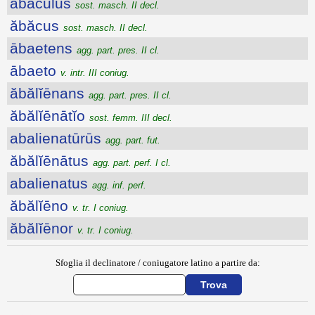
ăbăcŭlus
sost. masch. II decl.
ăbăcus
sost. masch. II decl.
ābaetens
agg. part. pres. II cl.
ābaeto
v. intr. III coniug.
ăbălĭēnans
agg. part. pres. II cl.
ăbălĭēnātĭo
sost. femm. III decl.
abalienatūrūs
agg. part. fut.
ăbălĭēnātus
agg. part. perf. I cl.
abalienatus
agg. inf. perf.
ăbălĭēno
v. tr. I coniug.
ăbălĭēnor
v. tr. I coniug.
Sfoglia il declinatore / coniugatore latino a partire da: