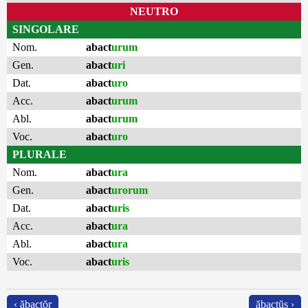
NEUTRO
SINGOLARE
Nom.
abact
urum
Gen.
abact
uri
Dat.
abact
uro
Acc.
abact
urum
Abl.
abact
urum
Voc.
abact
uro
PLURALE
Nom.
abact
ura
Gen.
abact
urorum
Dat.
abact
uris
Acc.
abact
ura
Abl.
abact
ura
Voc.
abact
uris
‹ ăbactŏr
ăbactŭs ›