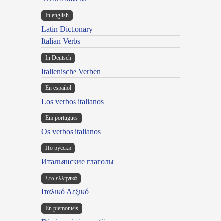
In english
Latin Dictionary
Italian Verbs
In Deutsch
Italienische Verben
En español
Los verbos italianos
Em portugues
Os verbos italianos
По русски
Итальянские глаголы
Στα ελληνικά
Ιταλικό Λεξικό
Ën piemontèis