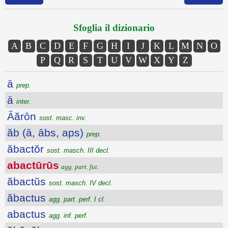
Sfoglia il dizionario
A
B
C
D
E
F
G
H
I
J
K
L
M
N
O
P
Q
R
S
T
U
V
W
X
Y
Z
ā
prep.
ā
inter.
Ăărōn
sost. masc. inv.
ăb (ā, ābs, aps)
prep.
ăbactŏr
sost. masch. III decl.
abactūrūs
agg. part. fut.
ăbactŭs
sost. masch. IV decl.
ăbactus
agg. part. perf. I cl.
abactus
agg. inf. perf.