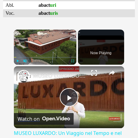
Abl.
abact
uri
Voc.
abact
uris
×
Now Playing
×
Play
Unmute
Fullscreen
MUSEO LUXARDO: Un Viaggio nel Tempo e nel Gusto
Play
Watch on
Video
MUSEO LUXARDO: Un Viaggio nel Tempo e nel