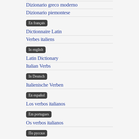
Dizionario greco moderno
Dizionario piemontese
En français
Dictionnaire Latin
Verbes italiens
In english
Latin Dictionary
Italian Verbs
In Deutsch
Italienische Verben
En español
Los verbos italianos
Em portugues
Os verbos italianos
По русски