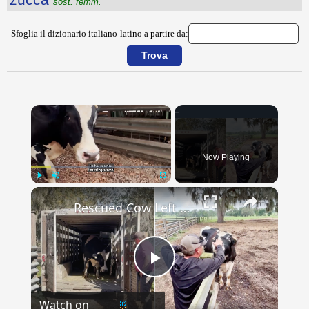
sost. femm.
Sfoglia il dizionario italiano-latino a partire da:
×
Now Playing
×
Play
Unmute
Fullscreen
Rescued Cow Left Alone For Years Excitedly Joins Herd Once More
Play
Watch on