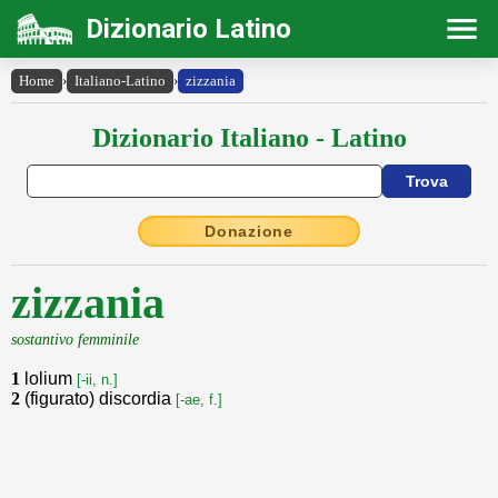
Dizionario Latino
Home
›
Italiano-Latino
›
zizzania
Dizionario Italiano - Latino
Donazione
zizzania
sostantivo femminile
1
lolium
[-ii, n.]
2
(figurato) discordia
[-ae, f.]