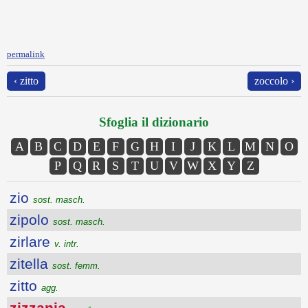
permalink
‹ zitto
zoccolo ›
Sfoglia il dizionario
A
B
C
D
E
F
G
H
I
J
K
L
M
N
O
P
Q
R
S
T
U
V
W
X
Y
Z
zio
sost. masch.
zipolo
sost. masch.
zirlare
v. intr.
zitella
sost. femm.
zitto
agg.
zizzania