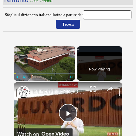
sost. masch.
Sfoglia il dizionario italiano-latino a partire da:
×
Now Playing
×
Play
Unmute
Fullscreen
MUSEO LUXARDO: Un Viaggio nel Tempo e nel Gusto
Play
Watch on