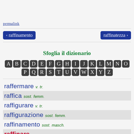
permalink
‹ raffinamento
raffinatezza ›
Sfoglia il dizionario
A
B
C
D
E
F
G
H
I
J
K
L
M
N
O
P
Q
R
S
T
U
V
W
X
Y
Z
raffermare
v. tr.
raffica
sost. femm.
raffigurare
v. tr.
raffigurazione
sost. femm.
raffinamento
sost. masch.
raffinare