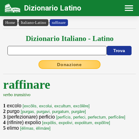
Dizionario Latino
Home
›
Italiano-Latino
›
raffinare
Dizionario Italiano - Latino
Donazione
raffinare
verbo transitivo
1
excolo
[excŏlis, excolui, excultum, excŏlĕre]
2
purgo
[purgas, purgavi, purgatum, purgāre]
3
(perfezionare) perficio
[perfĭcis, perfeci, perfectum, perfĭcĕre]
4
(rifinire) expolio
[expŏlis, expolivi, expolitum, expŏlīre]
5
elimo
[ēlīmas, ēlīmāre]