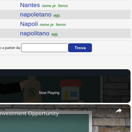
Nantes
nome pr. femm.
napoletano
agg.
Napoli
nome pr. femm.
napolitano
agg.
o a partire da:
Now Playing
×
 Investment Opportunity