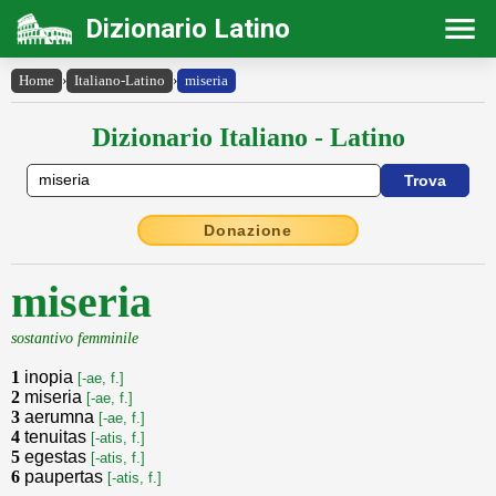
Dizionario Latino
Home
›
Italiano-Latino
›
miseria
Dizionario Italiano - Latino
Donazione
miseria
sostantivo femminile
1
inopia
[-ae, f.]
2
miseria
[-ae, f.]
3
aerumna
[-ae, f.]
4
tenuitas
[-atis, f.]
5
egestas
[-atis, f.]
6
paupertas
[-atis, f.]