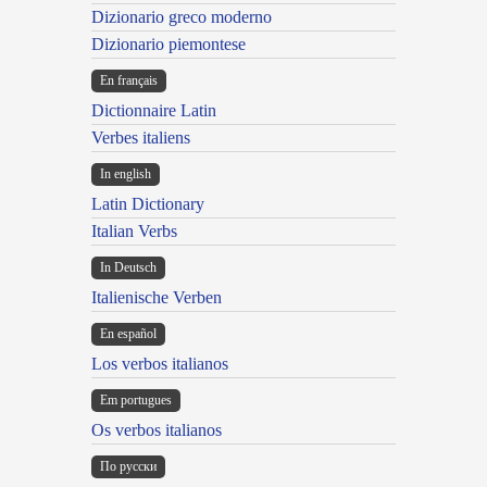
Dizionario greco moderno
Dizionario piemontese
En français
Dictionnaire Latin
Verbes italiens
In english
Latin Dictionary
Italian Verbs
In Deutsch
Italienische Verben
En español
Los verbos italianos
Em portugues
Os verbos italianos
По русски