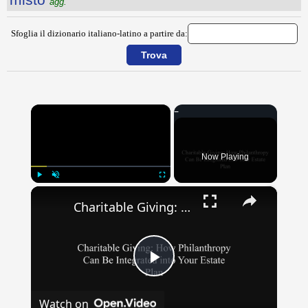
agg.
Sfoglia il dizionario italiano-latino a partire da:
×
Now Playing
×
Play
Unmute
Fullscreen
Charitable Giving: How Philanthropy Can Be Integrated into Your Estate Plan
Play
Watch on