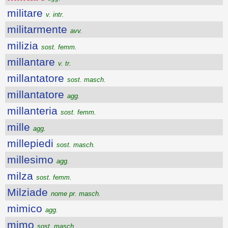
militare
v. intr.
militarmente
avv.
milizia
sost. femm.
millantare
v. tr.
millantatore
sost. masch.
millantatore
agg.
millanteria
sost. femm.
mille
agg.
millepiedi
sost. masch.
millesimo
agg.
milza
sost. femm.
Milziade
nome pr. masch.
mimico
agg.
mimo
sost. masch.