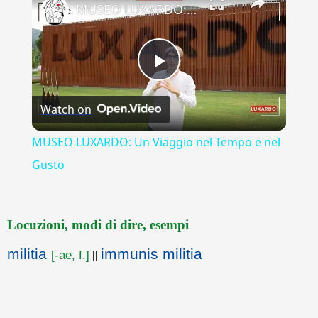
MUSEO LUXARDO: Un Viaggio nel Tempo e nel Gusto
Play
Watch on
Video
MUSEO LUXARDO: Un Viaggio nel Tempo e nel
Gusto
Locuzioni, modi di dire, esempi
militia
immunis militia
[-ae, f.]
||