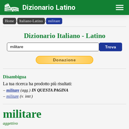
Dizionario Latino
Home
›
Italiano-Latino
›
militare
Dizionario Italiano - Latino
Donazione
Disambigua
La tua ricerca ha prodotto più risultati:
militare
(agg.)
IN QUESTA PAGINA
militare
(v. intr.)
militare
aggettivo