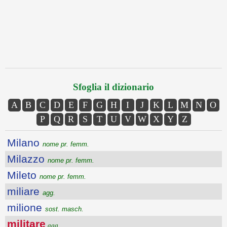
Sfoglia il dizionario
A
B
C
D
E
F
G
H
I
J
K
L
M
N
O
P
Q
R
S
T
U
V
W
X
Y
Z
Milano
nome pr. femm.
Milazzo
nome pr. femm.
Mileto
nome pr. femm.
miliare
agg.
milione
sost. masch.
militare
agg.