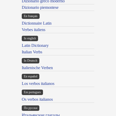
Dizionario greco moderno
Dizionario piemontese
En français
Dictionnaire Latin
Verbes italiens
In english
Latin Dictionary
Italian Verbs
In Deutsch
Italienische Verben
En español
Los verbos italianos
Em portugues
Os verbos italianos
По русски
Итальянские глаголы