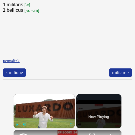
1
militaris
[-e]
2
bellicus
[-a, -um]
permalink
‹ milione
militare ›
×
Now Playing
×
Play
Unmute
Fullscreen