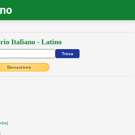
ino
rio Italiano - Latino
Donazione
rēre]
]