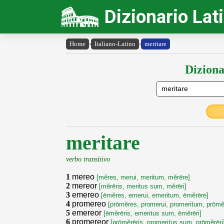
Dizionario Lat
Home
›
Italiano-Latino
›
meritare
Diziona
meritare
verbo transitivo
1
mereo
[mĕres, merui, meritum, mĕrēre]
2
mereor
[mĕrēris, meritus sum, mĕrēri]
3
emereo
[ēmĕres, emerui, emeritum, ēmĕrēre]
4
promereo
[prōmĕres, promerui, promeritum, prōmĕ
5
emereor
[ēmĕrēris, emeritus sum, ēmĕrēri]
6
promereor
[prōmĕrēris, promeritus sum, prōmĕrēri