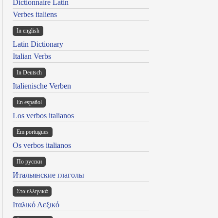
Dictionnaire Latin
Verbes italiens
In english
Latin Dictionary
Italian Verbs
In Deutsch
Italienische Verben
En español
Los verbos italianos
Em portugues
Os verbos italianos
По русски
Итальянские глаголы
Στα ελληνικά
Ιταλικό Λεξικό