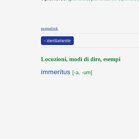
permalink
‹ meritamente
Locuzioni, modi di dire, esempi
immerítus
[-a, -um]