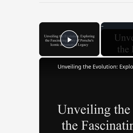
×
Play Video