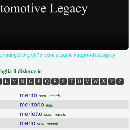
Video
scinating Story of Porsche's Iconic Automotive Legacy
oglia il dizionario
L
M
N
O
P
Q
R
S
T
U
V
W
X
Y
Z
merito
sost. masch.
meritorio
agg.
merletto
sost. masch.
merlo
sost. masch.