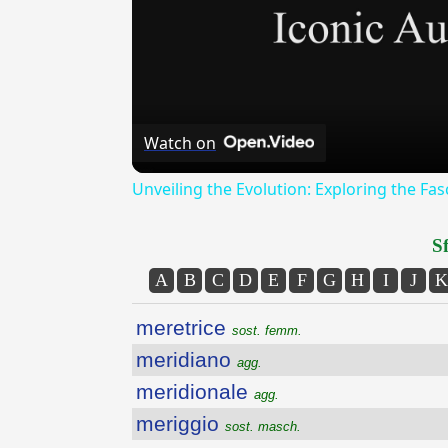
Watch on
Unveiling the Evolution: Exploring the Fa
Sf
A
B
C
D
E
F
G
H
I
J
K
meretrice
sost. femm.
meridiano
agg.
meridionale
agg.
meriggio
sost. masch.