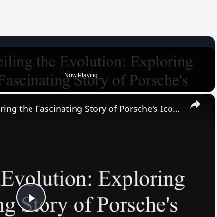
Now Playing
×
Unveiling the Evolution: Exploring the Fascinating Story of Porsche's Iconic Automotive Legacy
Play