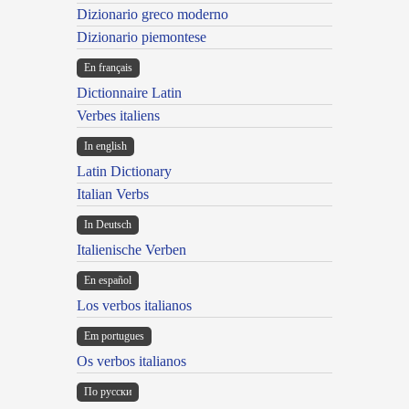
Dizionario greco moderno
Dizionario piemontese
En français
Dictionnaire Latin
Verbes italiens
In english
Latin Dictionary
Italian Verbs
In Deutsch
Italienische Verben
En español
Los verbos italianos
Em portugues
Os verbos italianos
По русски