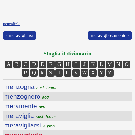
permalink
‹ meravigliarsi
meravigliosamente ›
Sfoglia il dizionario
A
B
C
D
E
F
G
H
I
J
K
L
M
N
O
P
Q
R
S
T
U
V
W
X
Y
Z
menzogna
sost. femm.
menzognero
agg.
meramente
avv.
meraviglia
sost. femm.
meravigliarsi
v. pron.
meravigliato