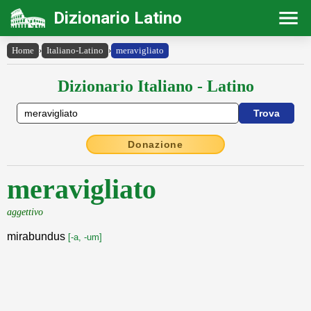
Dizionario Latino
Home
›
Italiano-Latino
›
meravigliato
Dizionario Italiano - Latino
Donazione
meravigliato
aggettivo
mirabundus
[-a, -um]