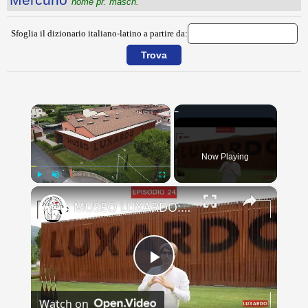
nome pr. masch.
Sfoglia il dizionario italiano-latino a partire da:
×
Now Playing
×
Play
Unmute
Fullscreen
MUSEO LUXARDO: Un Viaggio nel Tempo e nel Gusto
Play
Watch on