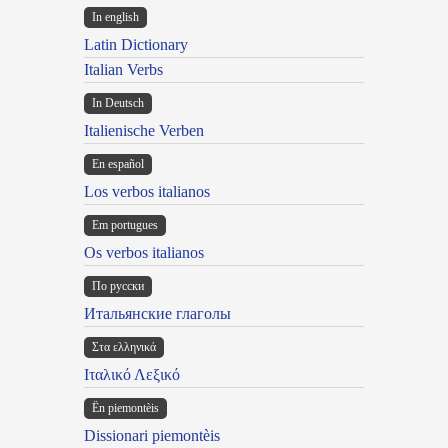
In english
Latin Dictionary
Italian Verbs
In Deutsch
Italienische Verben
En español
Los verbos italianos
Em portugues
Os verbos italianos
По русски
Итальянские глаголы
Στα ελληνικά
Ιταλικό Λεξικό
Ën piemontèis
Dissionari piemontèis