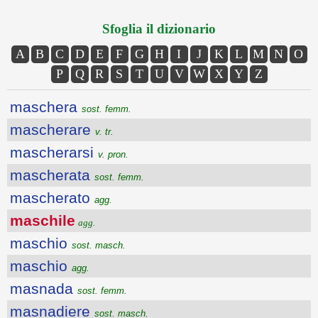
Sfoglia il dizionario
A
B
C
D
E
F
G
H
I
J
K
L
M
N
O
P
Q
R
S
T
U
V
W
X
Y
Z
maschera
sost. femm.
mascherare
v. tr.
mascherarsi
v. pron.
mascherata
sost. femm.
mascherato
agg.
maschile
agg.
maschio
sost. masch.
maschio
agg.
masnada
sost. femm.
masnadiere
sost. masch.