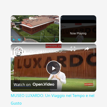
×
Now Playing
×
Play
Unmute
Fullscreen
MUSEO LUXARDO: Un Viaggio nel Tempo e nel Gusto
Play
Watch on
Video
MUSEO LUXARDO: Un Viaggio nel Tempo e nel
Gusto