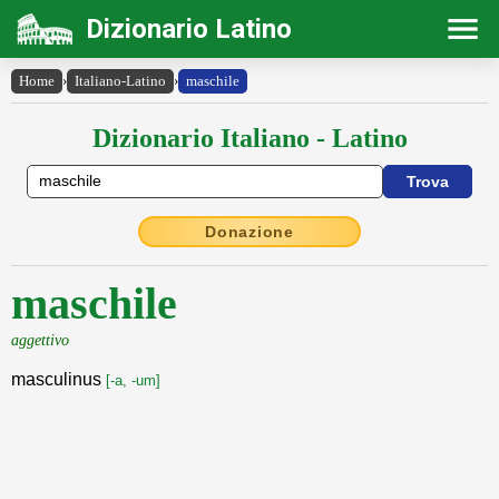
Dizionario Latino
Home
›
Italiano-Latino
›
maschile
Dizionario Italiano - Latino
Donazione
maschile
aggettivo
masculinus
[-a, -um]