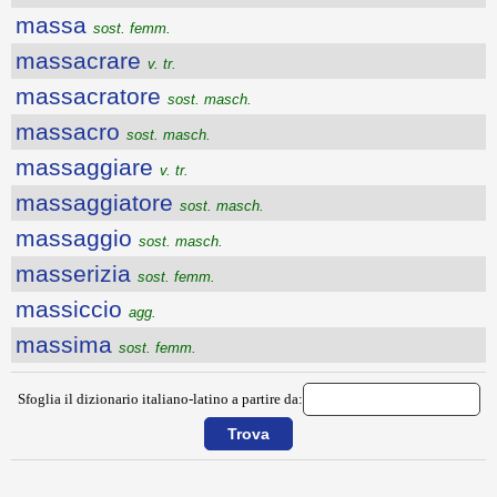
massa
sost. femm.
massacrare
v. tr.
massacratore
sost. masch.
massacro
sost. masch.
massaggiare
v. tr.
massaggiatore
sost. masch.
massaggio
sost. masch.
masserizia
sost. femm.
massiccio
agg.
massima
sost. femm.
Sfoglia il dizionario italiano-latino a partire da:
{{ID:MASCHILE100}}