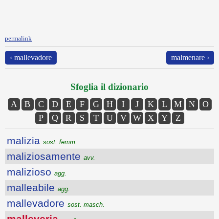
permalink
‹ mallevadore
malmenare ›
Sfoglia il dizionario
A
B
C
D
E
F
G
H
I
J
K
L
M
N
O
P
Q
R
S
T
U
V
W
X
Y
Z
malizia
sost. femm.
maliziosamente
avv.
malizioso
agg.
malleabile
agg.
mallevadore
sost. masch.
malleveria