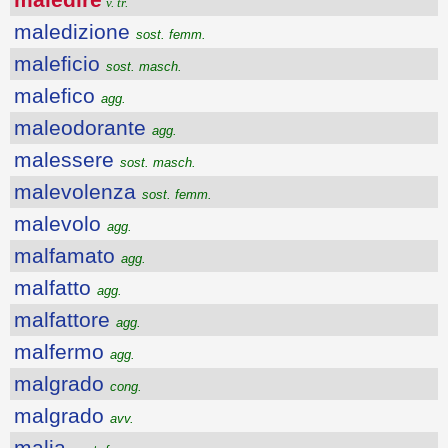
v. tr.
maledizione
sost. femm.
maleficio
sost. masch.
malefico
agg.
maleodorante
agg.
malessere
sost. masch.
malevolenza
sost. femm.
malevolo
agg.
malfamato
agg.
malfatto
agg.
malfattore
agg.
malfermo
agg.
malgrado
cong.
malgrado
avv.
malia