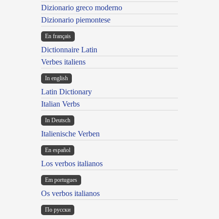
Dizionario greco moderno
Dizionario piemontese
En français
Dictionnaire Latin
Verbes italiens
In english
Latin Dictionary
Italian Verbs
In Deutsch
Italienische Verben
En español
Los verbos italianos
Em portugues
Os verbos italianos
По русски