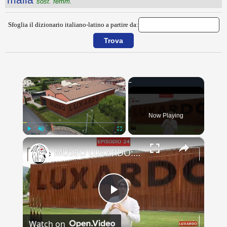
sost. femm.
Sfoglia il dizionario italiano-latino a partire da:
×
Now Playing
×
Play
Unmute
Fullscreen
MUSEO LUXARDO: Un Viaggio nel Tempo e nel Gusto
Play
Watch on