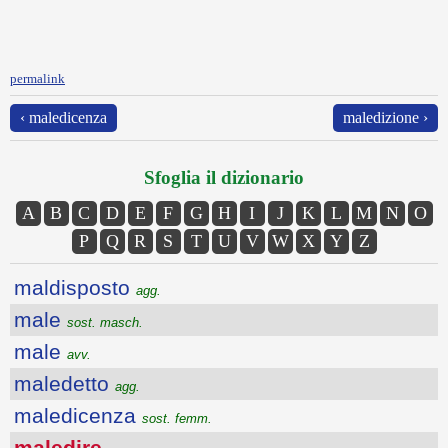
permalink
‹ maledicenza
maledizione ›
Sfoglia il dizionario
A
B
C
D
E
F
G
H
I
J
K
L
M
N
O
P
Q
R
S
T
U
V
W
X
Y
Z
maldisposto
agg.
male
sost. masch.
male
avv.
maledetto
agg.
maledicenza
sost. femm.
maledire