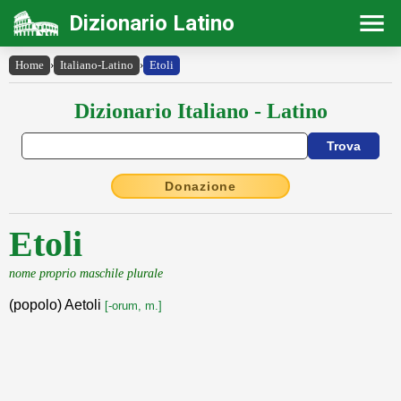
Dizionario Latino
Home
›
Italiano-Latino
›
Etoli
Dizionario Italiano - Latino
Donazione
Etoli
nome proprio maschile plurale
(popolo) Aetoli
[-orum, m.]