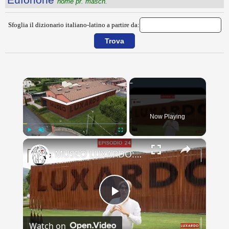
nome pr. masch.
Sfoglia il dizionario italiano-latino a partire da:
×
Now Playing
×
Play
Unmute
Fullscreen
MUSEO LUXARDO: Un Viaggio nel Tempo e nel Gusto
Play
Watch on