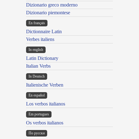
Dizionario greco moderno
Dizionario piemontese
En français
Dictionnaire Latin
Verbes italiens
In english
Latin Dictionary
Italian Verbs
In Deutsch
Italienische Verben
En español
Los verbos italianos
Em portugues
Os verbos italianos
По русски