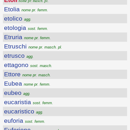
nome pr. masch. pl.
Etolia
nome pr. femm.
etolico
agg.
etologia
sost. femm.
Etruria
nome pr. femm.
Etruschi
nome pr. masch. pl.
etrusco
agg.
ettagono
sost. masch.
Ettore
nome pr. masch.
Eubea
nome pr. femm.
eubeo
agg.
eucaristia
sost. femm.
eucaristico
agg.
euforia
sost. femm.
Euforione