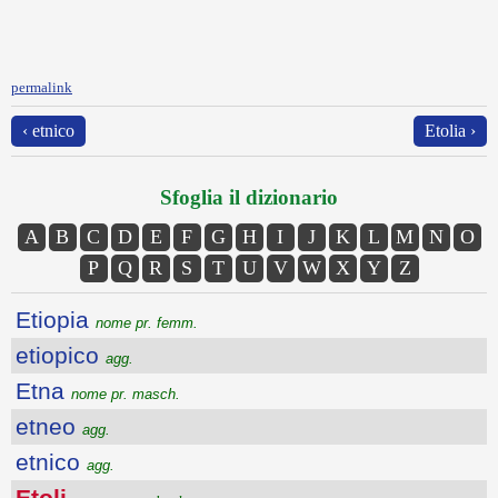
permalink
‹ etnico
Etolia ›
Sfoglia il dizionario
A
B
C
D
E
F
G
H
I
J
K
L
M
N
O
P
Q
R
S
T
U
V
W
X
Y
Z
Etiopia
nome pr. femm.
etiopico
agg.
Etna
nome pr. masch.
etneo
agg.
etnico
agg.
Etoli