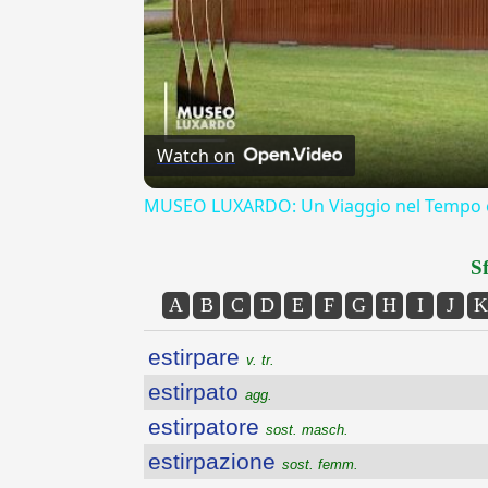
Watch on
MUSEO LUXARDO: Un Viaggio nel Tempo e
Sf
A
B
C
D
E
F
G
H
I
J
K
estirpare
v. tr.
estirpato
agg.
estirpatore
sost. masch.
estirpazione
sost. femm.