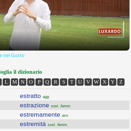
Video
 nel Gusto
oglia il dizionario
L
M
N
O
P
Q
R
S
T
U
V
W
X
Y
Z
estratto
agg.
estrazione
sost. femm.
estremamente
avv.
estremità
sost. femm.