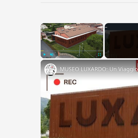
×
Play
Unmute
Fullscreen
MUSEO LUXARDO: Un Viaggio 