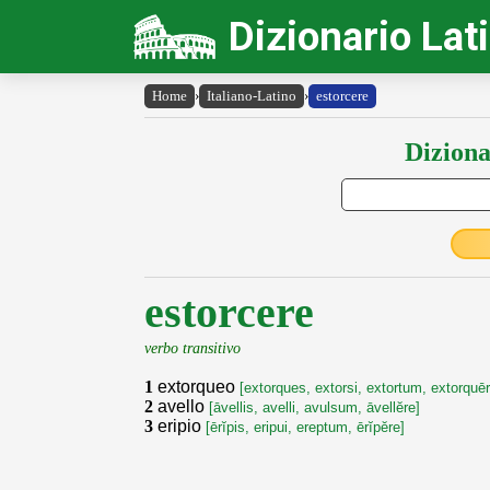
Dizionario Lat
Home
›
Italiano-Latino
›
estorcere
Diziona
estorcere
verbo transitivo
1
extorqueo
[extorques, extorsi, extortum, extorquēr
2
avello
[āvellis, avelli, avulsum, āvellĕre]
3
eripio
[ērĭpis, eripui, ereptum, ērĭpĕre]