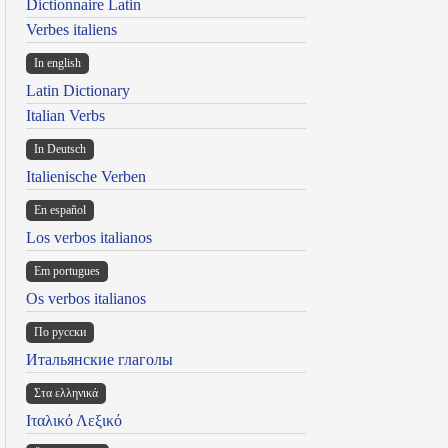
Dictionnaire Latin
Verbes italiens
In english
Latin Dictionary
Italian Verbs
In Deutsch
Italienische Verben
En español
Los verbos italianos
Em portugues
Os verbos italianos
По русски
Итальянские глаголы
Στα ελληνικά
Ιταλικό Λεξικό