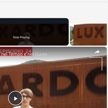
Now Playing
×
nel Tempo e nel Gusto
Play