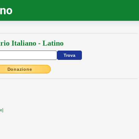
ino
rio Italiano - Latino
Donazione
e]