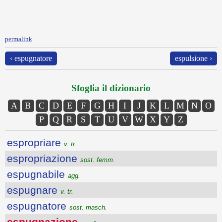
permalink
‹ espugnatore
espulsione ›
Sfoglia il dizionario
A
B
C
D
E
F
G
H
I
J
K
L
M
N
O
P
Q
R
S
T
U
V
W
X
Y
Z
espropriare
v. tr.
espropriazione
sost. femm.
espugnabile
agg.
espugnare
v. tr.
espugnatore
sost. masch.
espugnazione