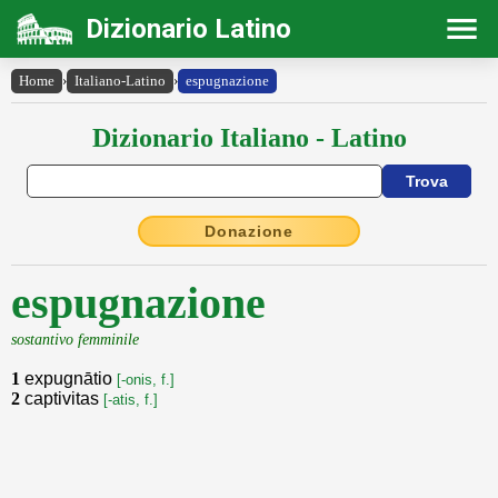
Dizionario Latino
Home
›
Italiano-Latino
›
espugnazione
Dizionario Italiano - Latino
Donazione
espugnazione
sostantivo femminile
1
expugnātio
[-onis, f.]
2
captivitas
[-atis, f.]