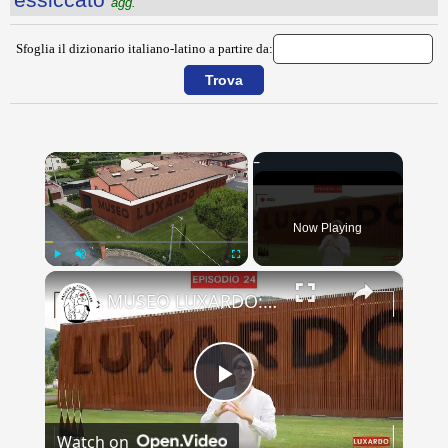
agg.
Sfoglia il dizionario italiano-latino a partire da:
×
Now Playing
×
Play
Unmute
Fullscreen
MUSEO LUXARDO: Un Viaggio nel Tempo e nel Gusto
Play
Watch on