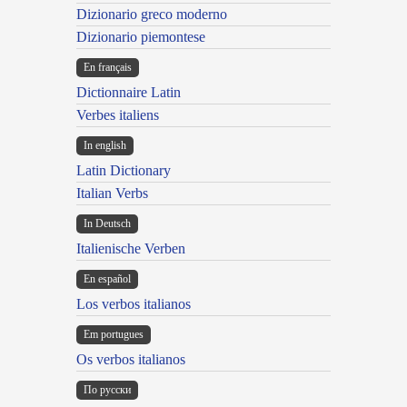
Dizionario greco moderno
Dizionario piemontese
En français
Dictionnaire Latin
Verbes italiens
In english
Latin Dictionary
Italian Verbs
In Deutsch
Italienische Verben
En español
Los verbos italianos
Em portugues
Os verbos italianos
По русски