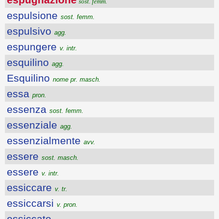
sost. femm.
espulsione
sost. femm.
espulsivo
agg.
espungere
v. intr.
esquilino
agg.
Esquilino
nome pr. masch.
essa
pron.
essenza
sost. femm.
essenziale
agg.
essenzialmente
avv.
essere
sost. masch.
essere
v. intr.
essiccare
v. tr.
essiccarsi
v. pron.
essiccato