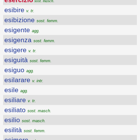
sost. masch.
esibire
v. tr.
esibizione
sost. femm.
esigente
agg.
esigenza
sost. femm.
esigere
v. tr.
esiguità
sost. femm.
esiguo
agg.
esilarare
v. intr.
esile
agg.
esiliare
v. tr.
esiliato
sost. masch.
esilio
sost. masch.
esilità
sost. femm.
esimere