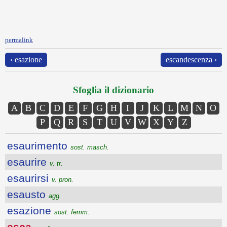
permalink
‹ esazione
escandescenza ›
Sfoglia il dizionario
A
B
C
D
E
F
G
H
I
J
K
L
M
N
O
P
Q
R
S
T
U
V
W
X
Y
Z
esaurimento
sost. masch.
esaurire
v. tr.
esaurirsi
v. pron.
esausto
agg.
esazione
sost. femm.
esca