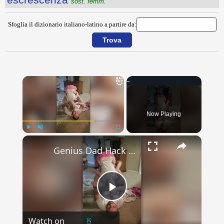
sost. femm.
Sfoglia il dizionario italiano-latino a partire da:
×
Now Playing
×
Play
Unmute
Fullscreen
Genius Dad Hack To Do Daughter's Hair | Happily TV
Play
Watch on