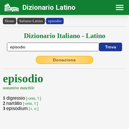
Dizionario Latino
Home
›
Italiano-Latino
›
episodio
Dizionario Italiano - Latino
Donazione
episodio
sostantivo maschile
1
digressio
[-onis, f.]
2
narrātio
[-onis, f.]
3
episodium
[-i, n.]