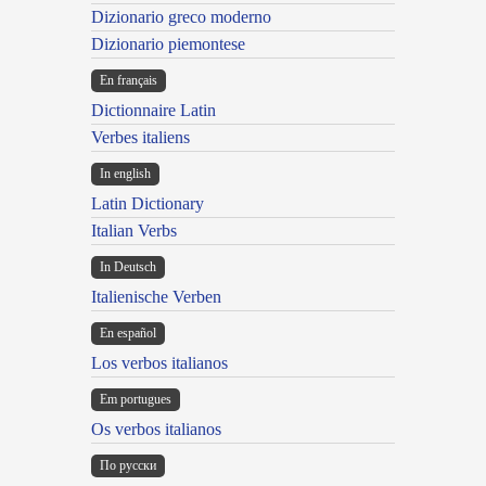
Dizionario greco moderno
Dizionario piemontese
En français
Dictionnaire Latin
Verbes italiens
In english
Latin Dictionary
Italian Verbs
In Deutsch
Italienische Verben
En español
Los verbos italianos
Em portugues
Os verbos italianos
По русски