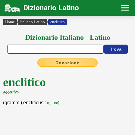
Dizionario Latino
Home
›
Italiano-Latino
›
enclitico
Dizionario Italiano - Latino
Donazione
enclitico
aggettivo
(gramm.) encliticus
[-a, -um]