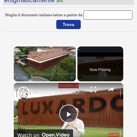
avv.
Sfoglia il dizionario italiano-latino a partire da:
×
Now Playing
×
Play
Unmute
Fullscreen
MUSEO LUXARDO: Un Viaggio nel Tempo e nel Gusto
Play
Watch on