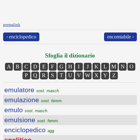
permalink
‹ enciclopedico
encomiabile ›
Sfoglia il dizionario
A
B
C
D
E
F
G
H
I
J
K
L
M
N
O
P
Q
R
S
T
U
V
W
X
Y
Z
emulatore
sost. masch.
emulazione
sost. femm.
emulo
sost. masch.
emulsione
sost. femm.
enciclopedico
agg.
enclitico