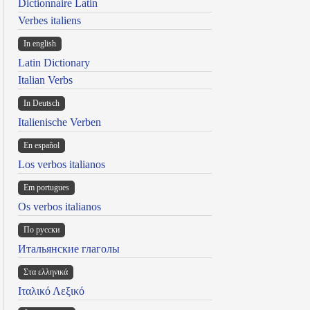
Dictionnaire Latin
Verbes italiens
In english
Latin Dictionary
Italian Verbs
In Deutsch
Italienische Verben
En español
Los verbos italianos
Em portugues
Os verbos italianos
По русски
Итальянские глаголы
Στα ελληνικά
Ιταλικό Λεξικό