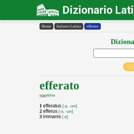
Dizionario Lat
Home
›
Italiano-Latino
›
efferato
Diziona
efferato
aggettivo
1
efferatus
[-a, -um]
2
efferus
[-a, -um]
3
immanis
[-e]