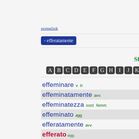
permalink
‹ efferatamente
Sf
A
B
C
D
E
F
G
H
I
J
K
effeminare
v. tr.
effeminatamente
avv.
effeminatezza
sost. femm.
effeminato
agg.
efferatamente
avv.
efferato
agg.