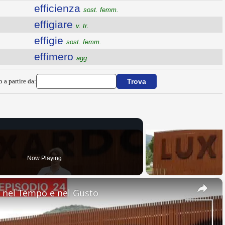
efficienza
sost. femm.
effigiare
v. tr.
effigie
sost. femm.
effimero
agg.
o a partire da:
Now Playing
×
nel Tempo e nel Gusto