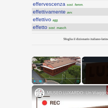
effervescenza
sost. femm.
effettivamente
avv.
effettivo
agg.
effetto
sost. masch.
Sfoglia il dizionario italiano-latin
×
Play
Unmute
Fullscreen
MUSEO LUXARDO: Un Viaggio 