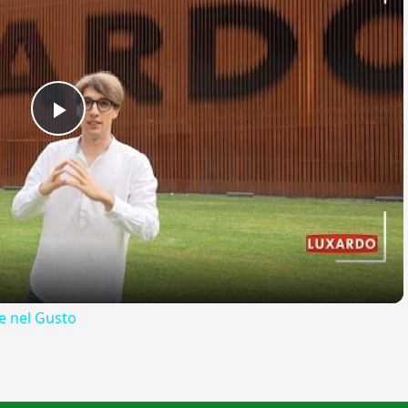
Play
Video
 nel Gusto