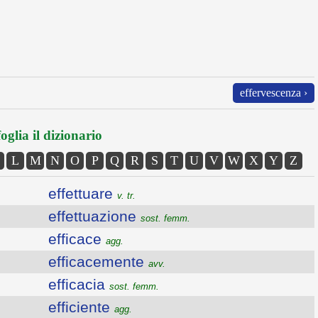
effervescenza ›
oglia il dizionario
L
M
N
O
P
Q
R
S
T
U
V
W
X
Y
Z
effettuare
v. tr.
effettuazione
sost. femm.
efficace
agg.
efficacemente
avv.
efficacia
sost. femm.
efficiente
agg.