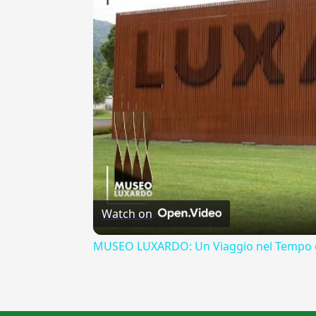
Watch on
MUSEO LUXARDO: Un Viaggio nel Tempo e
{{ID:EFFERATO100}}
---CACHE---