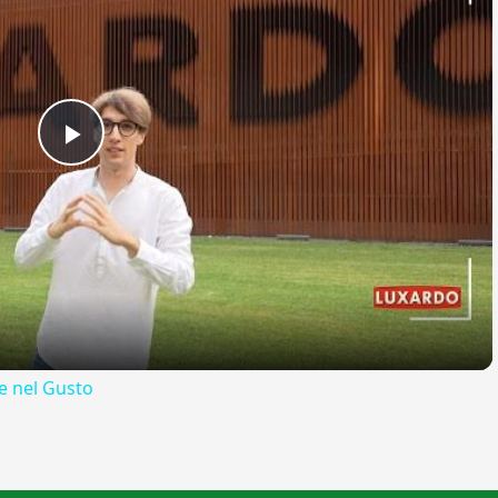
Play
Video
 nel Gusto