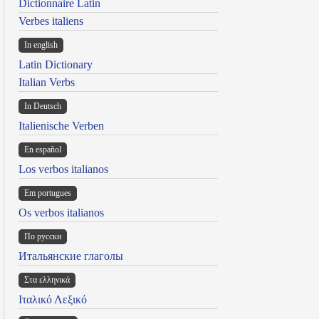
Dictionnaire Latin
Verbes italiens
In english
Latin Dictionary
Italian Verbs
In Deutsch
Italienische Verben
En español
Los verbos italianos
Em portugues
Os verbos italianos
По русски
Итальянские глаголы
Στα ελληνικά
Ιταλικό Λεξικό