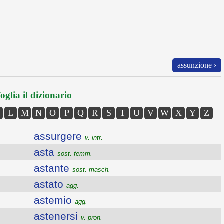
assunzione ›
oglia il dizionario
L
M
N
O
P
Q
R
S
T
U
V
W
X
Y
Z
assurgere
v. intr.
asta
sost. femm.
astante
sost. masch.
astato
agg.
astemio
agg.
astenersi
v. pron.