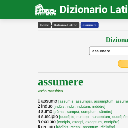
Dizionario Lat
Home
›
Italiano-Latino
›
assumere
Diziona
assumere
verbo transitivo
1
assumo
[assūmis, assumpsi, assumptum, assūmĕ
2
induo
[indŭis, indui, indutum, indŭĕre]
3
sumo
[sūmis, sumpsi, sumptum, sūmĕre]
4
suscipio
[suscĭpis, suscepi, susceptum, suscĭpĕre
5
excipio
[excĭpis, excepi, exceptum, excĭpĕre]
6
recipio
[rĕcĭpis, recepi, receptum, rĕcĭpĕre]