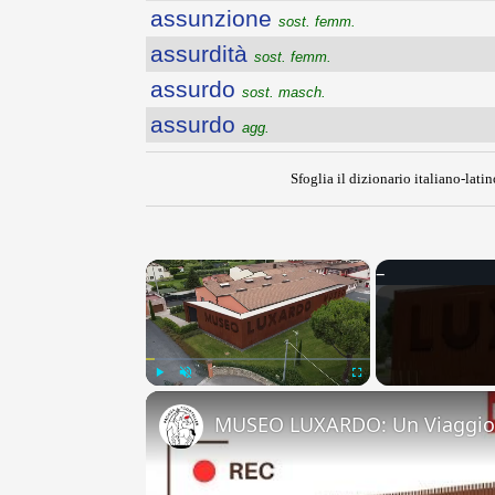
assunzione
sost. femm.
assurdità
sost. femm.
assurdo
sost. masch.
assurdo
agg.
Sfoglia il dizionario italiano-latin
×
Play
Unmute
Fullscreen
MUSEO LUXARDO: Un Viaggio 