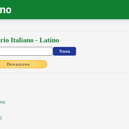
ino
rio Italiano - Latino
Donazione
re]
]