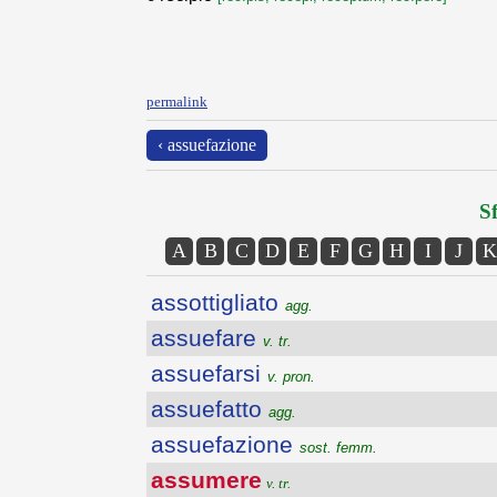
permalink
‹ assuefazione
Sf
A
B
C
D
E
F
G
H
I
J
K
assottigliato
agg.
assuefare
v. tr.
assuefarsi
v. pron.
assuefatto
agg.
assuefazione
sost. femm.
assumere
v. tr.