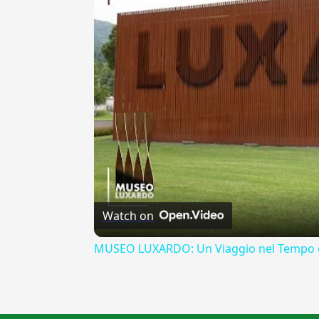
Watch on
MUSEO LUXARDO: Un Viaggio nel Tempo e
{{ID:ASSUMERE100}}
---CACHE---