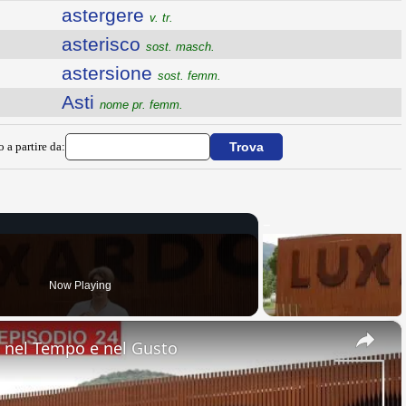
astergere
v. tr.
asterisco
sost. masch.
astersione
sost. femm.
Asti
nome pr. femm.
o a partire da:
Now Playing
×
nel Tempo e nel Gusto