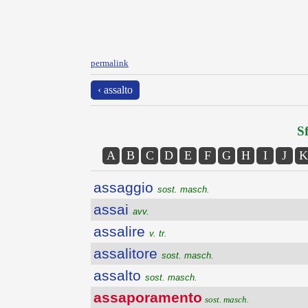
permalink
‹ assalto
Sf
A
B
C
D
E
F
G
H
I
J
K
assaggio
sost. masch.
assai
avv.
assalire
v. tr.
assalitore
sost. masch.
assalto
sost. masch.
assaporamento
sost. masch.