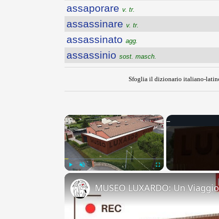
assaporare
v. tr.
assassinare
v. tr.
assassinato
agg.
assassinio
sost. masch.
Sfoglia il dizionario italiano-latin
×
Play
Unmute
Fullscreen
MUSEO LUXARDO: Un Viaggio 