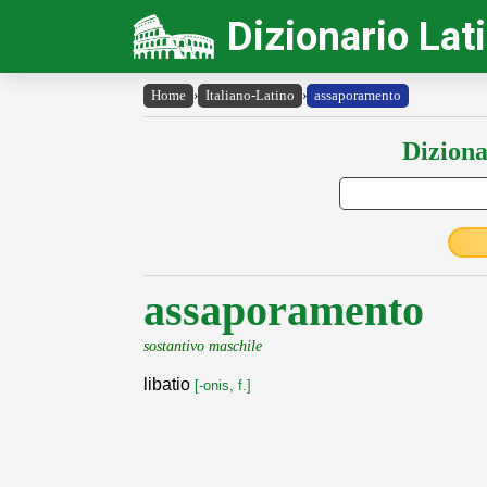
Dizionario Lat
Home
›
Italiano-Latino
›
assaporamento
Diziona
assaporamento
sostantivo maschile
libatio
[-onis, f.]