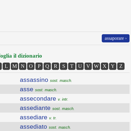
assaporare ›
oglia il dizionario
L
M
N
O
P
Q
R
S
T
U
V
W
X
Y
Z
assassino
sost. masch.
asse
sost. masch.
assecondare
v. intr.
assediante
sost. masch.
assediare
v. tr.
assediato
sost. masch.