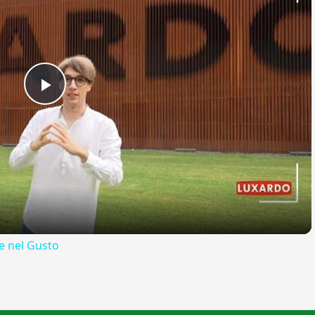
Play
Video
 nel Gusto