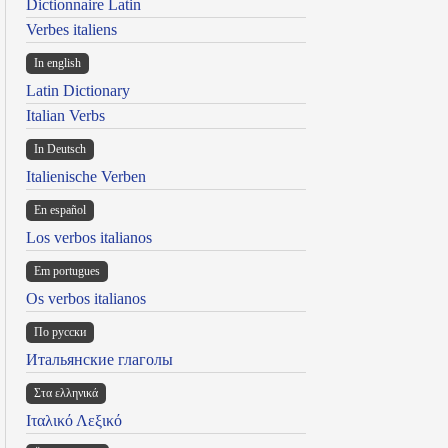
Dictionnaire Latin
Verbes italiens
In english
Latin Dictionary
Italian Verbs
In Deutsch
Italienische Verben
En español
Los verbos italianos
Em portugues
Os verbos italianos
По русски
Итальянские глаголы
Στα ελληνικά
Ιταλικό Λεξικό