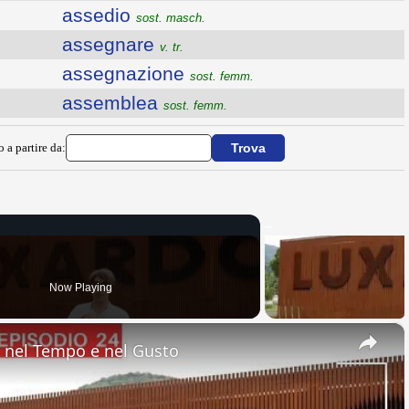
assedio
sost. masch.
assegnare
v. tr.
assegnazione
sost. femm.
assemblea
sost. femm.
o a partire da:
Now Playing
×
nel Tempo e nel Gusto