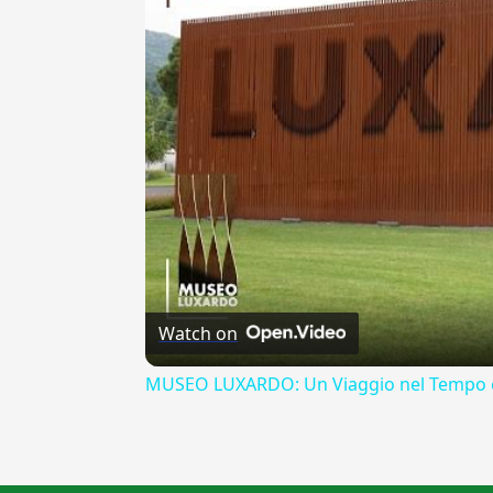
Watch on
MUSEO LUXARDO: Un Viaggio nel Tempo e
{{ID:ASSAPORAMENTO100}}
---CACHE---