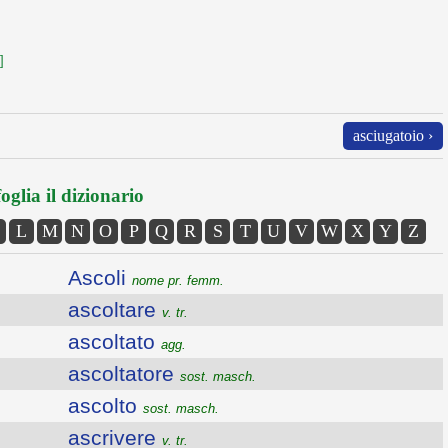
]
asciugatoio ›
oglia il dizionario
L
M
N
O
P
Q
R
S
T
U
V
W
X
Y
Z
Ascoli
nome pr. femm.
ascoltare
v. tr.
ascoltato
agg.
ascoltatore
sost. masch.
ascolto
sost. masch.
ascrivere
v. tr.