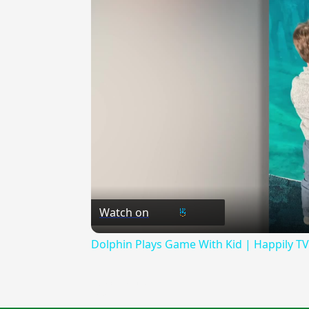
Watch on
Dolphin Plays Game With Kid | Happily TV
{{ID:ASCIUGARE100}}
---CACHE---