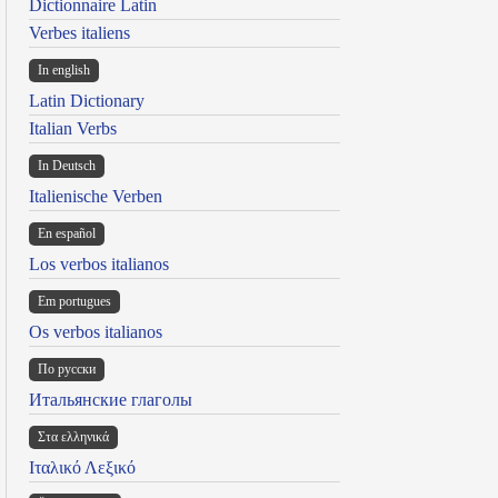
Dictionnaire Latin
Verbes italiens
In english
Latin Dictionary
Italian Verbs
In Deutsch
Italienische Verben
En español
Los verbos italianos
Em portugues
Os verbos italianos
По русски
Итальянские глаголы
Στα ελληνικά
Ιταλικό Λεξικό