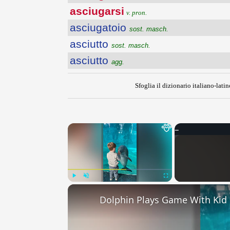
asciugarsi
v. pron.
asciugatoio
sost. masch.
asciutto
sost. masch.
asciutto
agg.
Sfoglia il dizionario italiano-latin
×
Play
Unmute
Fullscreen
Dolphin Plays Game With Kid 