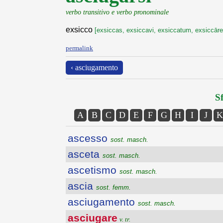
verbo transitivo e verbo pronominale
exsicco
[exsiccas, exsiccavi, exsiccatum, exsiccāre
permalink
‹ asciugamento
Sf
A
B
C
D
E
F
G
H
I
J
K
ascesso
sost. masch.
asceta
sost. masch.
ascetismo
sost. masch.
ascia
sost. femm.
asciugamento
sost. masch.
asciugare
v. tr.