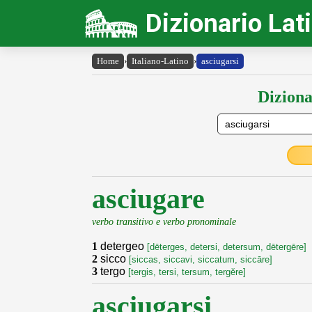
Dizionario Lat
Home
›
Italiano-Latino
›
asciugarsi
Diziona
asciugare
verbo transitivo e verbo pronominale
1
detergeo
[dēterges, detersi, detersum, dētergēre]
2
sicco
[siccas, siccavi, siccatum, siccāre]
3
tergo
[tergis, tersi, tersum, tergĕre]
asciugarsi