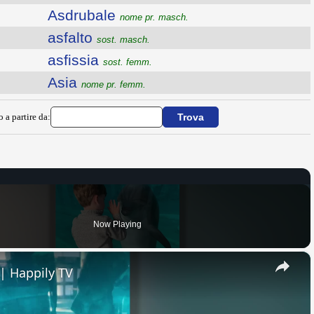
Asdrubale
nome pr. masch.
asfalto
sost. masch.
asfissia
sost. femm.
Asia
nome pr. femm.
o a partire da:
Now Playing
×
| Happily TV