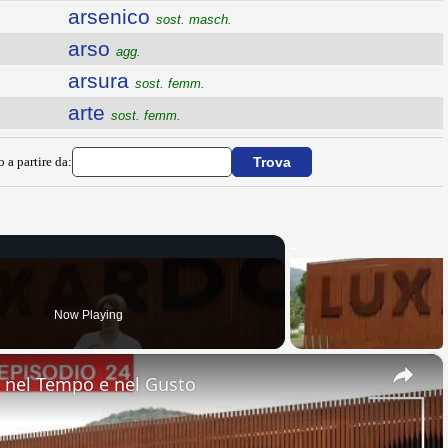
arsenico
sost. masch.
arso
agg.
arsura
sost. femm.
arte
sost. femm.
o a partire da:
Now Playing
×
nel Tempo e nel Gusto