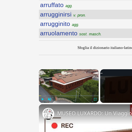
arruffato
agg.
arrugginirsi
v. pron.
arrugginito
agg.
arruolamento
sost. masch.
Sfoglia il dizionario italiano-latin
×
Play
Unmute
Fullscreen
MUSEO LUXARDO: Un Viaggio 