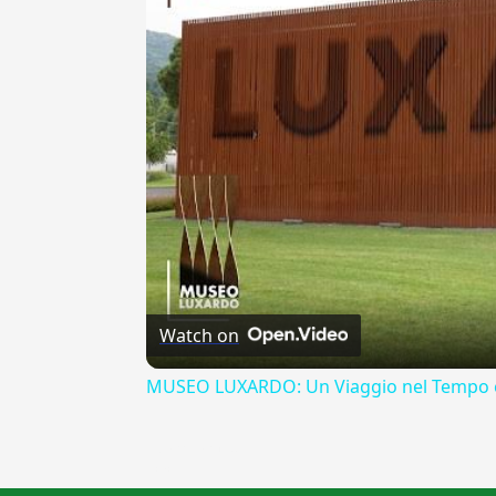
Watch on
MUSEO LUXARDO: Un Viaggio nel Tempo e
{{ID:ARRUFFARE100}}
---CACHE---