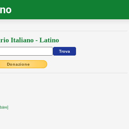
ino
rio Italiano - Latino
Donazione
rbāre]