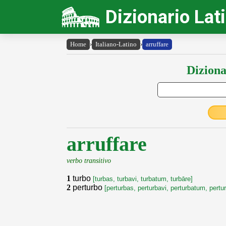
Dizionario Lat
Home
›
Italiano-Latino
›
arruffare
Diziona
arruffare
verbo transitivo
1
turbo
[turbas, turbavi, turbatum, turbāre]
2
perturbo
[perturbas, perturbavi, perturbatum, pertu