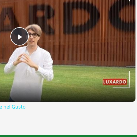
Play
Video
 nel Gusto