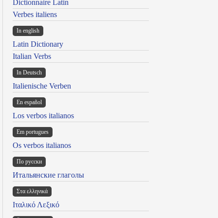
Dictionnaire Latin
Verbes italiens
In english
Latin Dictionary
Italian Verbs
In Deutsch
Italienische Verben
En español
Los verbos italianos
Em portugues
Os verbos italianos
По русски
Итальянские глаголы
Στα ελληνικά
Ιταλικό Λεξικό