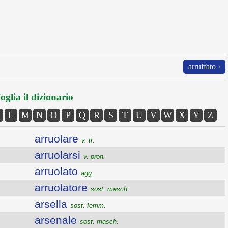
arruffato ›
oglia il dizionario
L
M
N
O
P
Q
R
S
T
U
V
W
X
Y
Z
arruolare
v. tr.
arruolarsi
v. pron.
arruolato
agg.
arruolatore
sost. masch.
arsella
sost. femm.
arsenale
sost. masch.