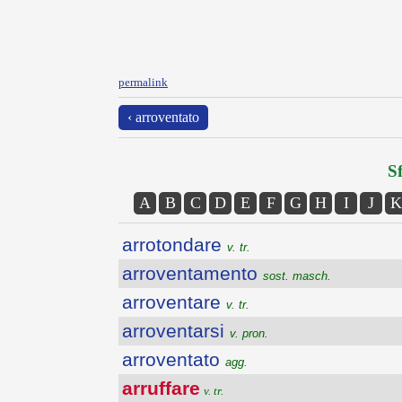
permalink
‹ arroventato
Sf
A
B
C
D
E
F
G
H
I
J
K
arrotondare
v. tr.
arroventamento
sost. masch.
arroventare
v. tr.
arroventarsi
v. pron.
arroventato
agg.
arruffare
v. tr.