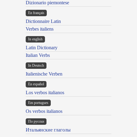
Dizionario piemontese
En français
Dictionnaire Latin
Verbes italiens
In english
Latin Dictionary
Italian Verbs
In Deutsch
Italienische Verben
En español
Los verbos italianos
Em portugues
Os verbos italianos
По русски
Итальянские глаголы