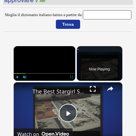
v. intr.
Sfoglia il dizionario italiano-latino a partire da:
×
Now Playing
×
Play
Unmute
Fullscreen
The Best Stargirl Storylines You Need to Read
Play
Watch on