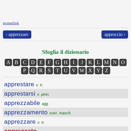
permalink
‹ apprezzare
approccio ›
Sfoglia il dizionario
A
B
C
D
E
F
G
H
I
J
K
L
M
N
O
P
Q
R
S
T
U
V
W
X
Y
Z
apprestare
v. tr.
apprestarsi
v. pron.
apprezzabile
agg.
apprezzamento
sost. masch.
apprezzare
v. tr.
apprezzato