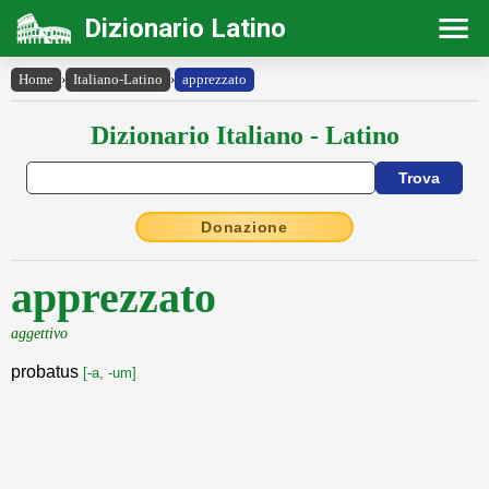
Dizionario Latino
Home
›
Italiano-Latino
›
apprezzato
Dizionario Italiano - Latino
Donazione
apprezzato
aggettivo
probatus
[-a, -um]