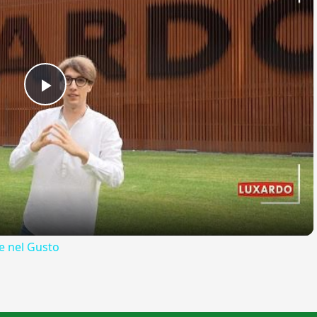
Play
Video
 nel Gusto