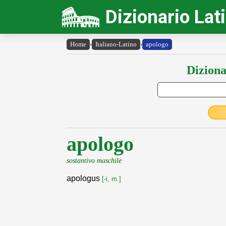
Dizionario Lat
Home
›
Italiano-Latino
›
apologo
Diziona
apologo
sostantivo maschile
apologus
[-i, m.]