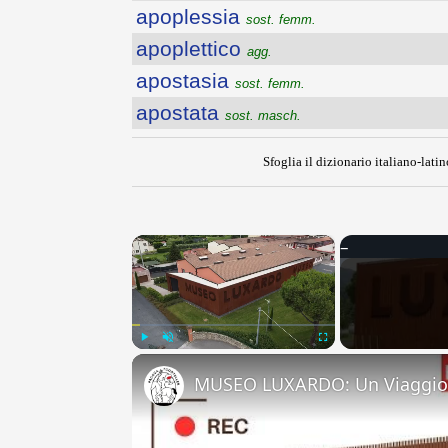
apoplessia
sost. femm.
apoplettico
agg.
apostasia
sost. femm.
apostata
sost. masch.
Sfoglia il dizionario italiano-latin
×
Play
Unmute
Fullscreen
MUSEO LUXARDO: Un Viaggio 