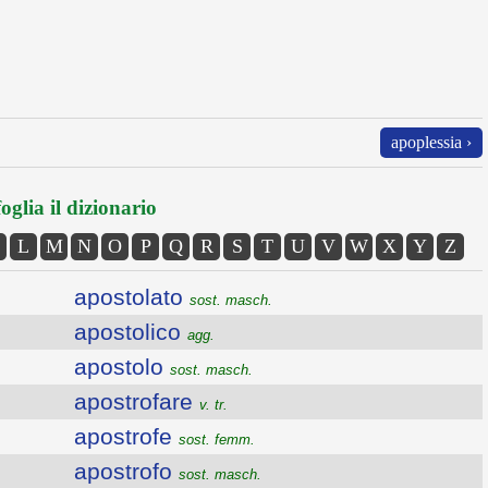
apoplessia ›
oglia il dizionario
L
M
N
O
P
Q
R
S
T
U
V
W
X
Y
Z
apostolato
sost. masch.
apostolico
agg.
apostolo
sost. masch.
apostrofare
v. tr.
apostrofe
sost. femm.
apostrofo
sost. masch.