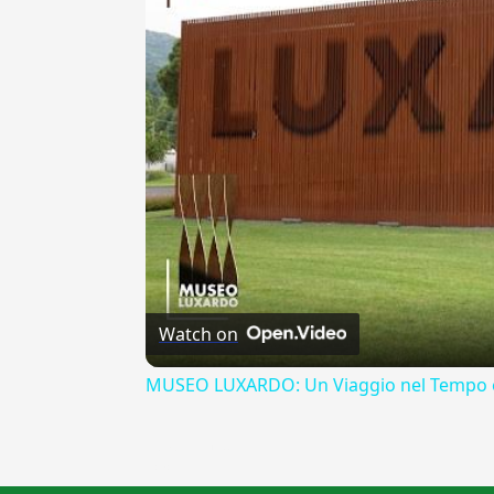
Watch on
MUSEO LUXARDO: Un Viaggio nel Tempo e
{{ID:APOLOGO100}}
---CACHE---