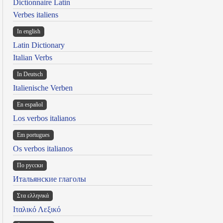
Dictionnaire Latin
Verbes italiens
In english
Latin Dictionary
Italian Verbs
In Deutsch
Italienische Verben
En español
Los verbos italianos
Em portugues
Os verbos italianos
По русски
Итальянские глаголы
Στα ελληνικά
Ιταλικό Λεξικό