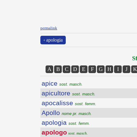
permalink
‹ apologia
Sf
A
B
C
D
E
F
G
H
I
J
K
apice
sost. masch.
apicultore
sost. masch.
apocalisse
sost. femm.
Apollo
nome pr. masch.
apologia
sost. femm.
apologo
sost. masch.