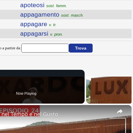
apoteosi
sost. femm.
appagamento
sost. masch.
appagare
v. tr.
appagarsi
v. pron.
o a partire da:
Now Playing
×
nel Tempo e nel Gusto