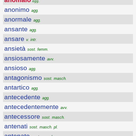
agg.
anonimo
agg.
anormale
agg.
ansante
agg.
ansare
v. intr.
ansietà
sost. femm.
ansiosamente
avv.
ansioso
agg.
antagonismo
sost. masch.
antartico
agg.
antecedente
agg.
antecedentemente
avv.
antecessore
sost. masch.
antenati
sost. masch. pl.
antenato