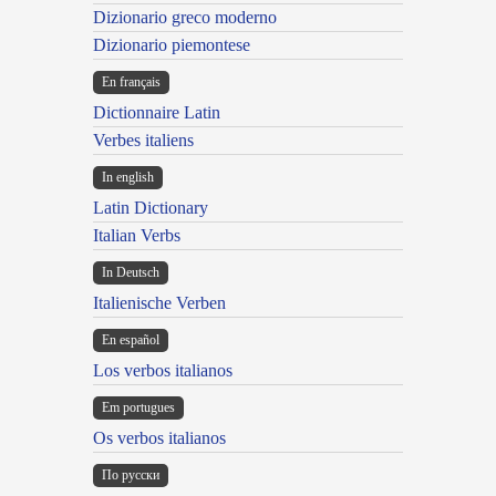
Dizionario greco moderno
Dizionario piemontese
En français
Dictionnaire Latin
Verbes italiens
In english
Latin Dictionary
Italian Verbs
In Deutsch
Italienische Verben
En español
Los verbos italianos
Em portugues
Os verbos italianos
По русски