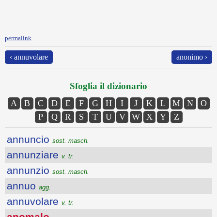
permalink
‹ annuvolare
anonimo ›
Sfoglia il dizionario
A
B
C
D
E
F
G
H
I
J
K
L
M
N
O
P
Q
R
S
T
U
V
W
X
Y
Z
annuncio
sost. masch.
annunziare
v. tr.
annunzio
sost. masch.
annuo
agg.
annuvolare
v. tr.
anomalo