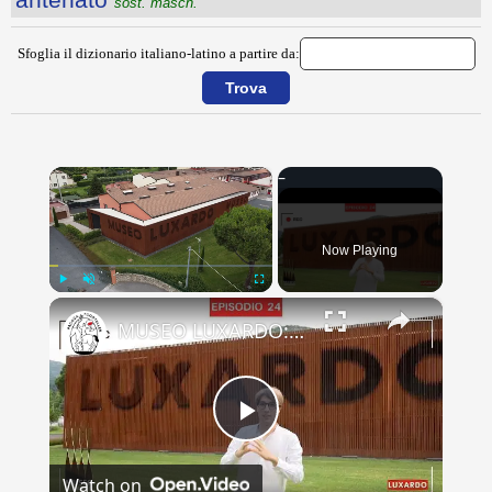
sost. masch.
Sfoglia il dizionario italiano-latino a partire da:
×
Now Playing
×
Play
Unmute
Fullscreen
MUSEO LUXARDO: Un Viaggio nel Tempo e nel Gusto
Play
Watch on