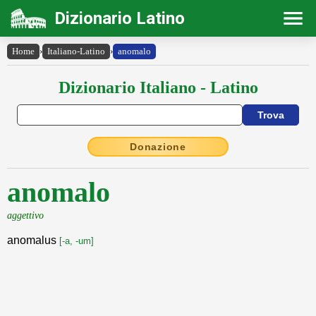
Dizionario Latino
Home
›
Italiano-Latino
›
anomalo
Dizionario Italiano - Latino
Donazione
anomalo
aggettivo
anomalus
[-a, -um]