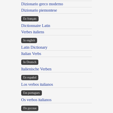
Dizionario greco moderno
Dizionario piemontese
En français
Dictionnaire Latin
Verbes italiens
In english
Latin Dictionary
Italian Verbs
In Deutsch
Italienische Verben
En español
Los verbos italianos
Em portugues
Os verbos italianos
По русски