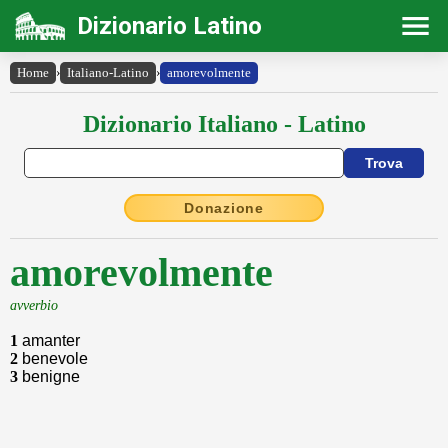
Dizionario Latino
Home
›
Italiano-Latino
›
amorevolmente
Dizionario Italiano - Latino
Donazione
amorevolmente
avverbio
1
amanter
2
benevole
3
benigne