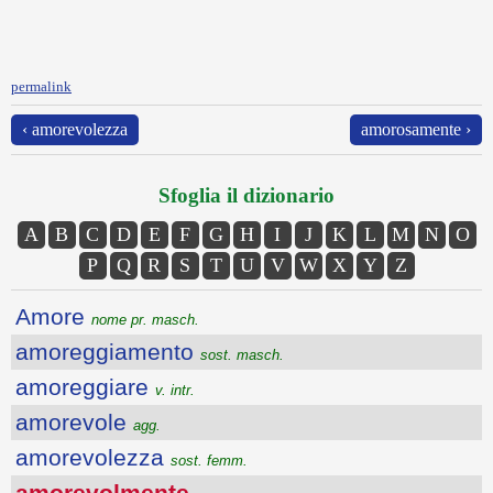
permalink
‹ amorevolezza
amorosamente ›
Sfoglia il dizionario
A
B
C
D
E
F
G
H
I
J
K
L
M
N
O
P
Q
R
S
T
U
V
W
X
Y
Z
Amore
nome pr. masch.
amoreggiamento
sost. masch.
amoreggiare
v. intr.
amorevole
agg.
amorevolezza
sost. femm.
amorevolmente