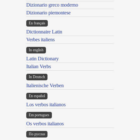
Dizionario greco moderno
Dizionario piemontese
En français
Dictionnaire Latin
Verbes italiens
In english
Latin Dictionary
Italian Verbs
In Deutsch
Italienische Verben
En español
Los verbos italianos
Em portugues
Os verbos italianos
По русски