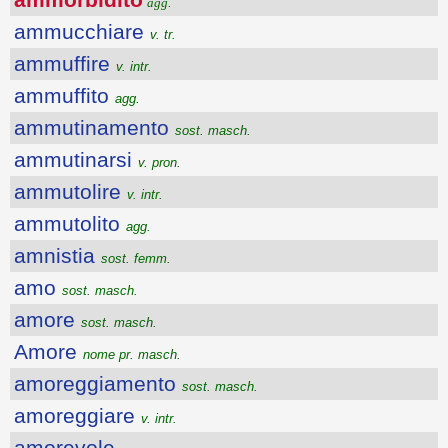
agg.
ammucchiare
v. tr.
ammuffire
v. intr.
ammuffito
agg.
ammutinamento
sost. masch.
ammutinarsi
v. pron.
ammutolire
v. intr.
ammutolito
agg.
amnistia
sost. femm.
amo
sost. masch.
amore
sost. masch.
Amore
nome pr. masch.
amoreggiamento
sost. masch.
amoreggiare
v. intr.
amorevole