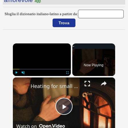
agg.
Sfoglia il dizionario italiano-latino a partire da:
×
Now Playing
×
Play
Unmute
Fullscreen
Heating for small spaces: Compact solutions for apartments and tiny homes
Play
Watch on