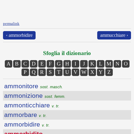
permalink
‹ ammorbidire
ammucchiare ›
Sfoglia il dizionario
A
B
C
D
E
F
G
H
I
J
K
L
M
N
O
P
Q
R
S
T
U
V
W
X
Y
Z
ammonitore
sost. masch.
ammonizione
sost. femm.
ammonticchiare
v. tr.
ammorbare
v. tr.
ammorbidire
v. tr.
ammorbidito