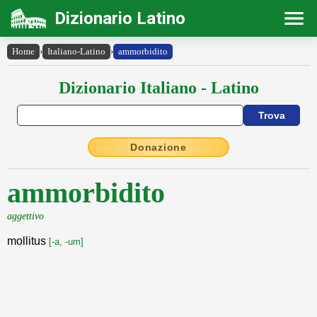
Dizionario Latino
Home
›
Italiano-Latino
›
ammorbidito
Dizionario Italiano - Latino
Donazione
ammorbidito
aggettivo
mollitus
[-a, -um]