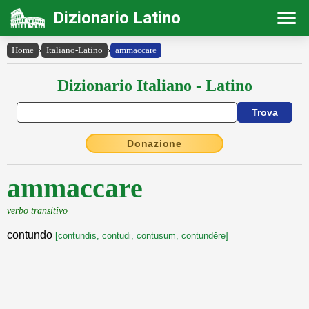
Dizionario Latino
Home
›
Italiano-Latino
›
ammaccare
Dizionario Italiano - Latino
Donazione
ammaccare
verbo transitivo
contundo
[contundis, contudi, contusum, contundĕre]