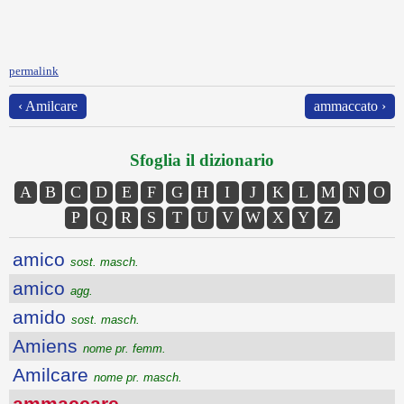
permalink
‹ Amilcare
ammaccato ›
Sfoglia il dizionario
A
B
C
D
E
F
G
H
I
J
K
L
M
N
O
P
Q
R
S
T
U
V
W
X
Y
Z
amico
sost. masch.
amico
agg.
amido
sost. masch.
Amiens
nome pr. femm.
Amilcare
nome pr. masch.
ammaccare