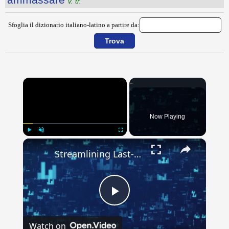
v. tr.
Sfoglia il dizionario italiano-latino a partire da:
×
Now Playing
×
Play
Unmute
Fullscreen
Streamlining Last-mile Delivery: Innovations in Commercial Distribution Logistics
Play
Watch on