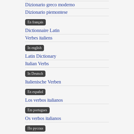
Dizionario greco moderno
Dizionario piemontese
En français
Dictionnaire Latin
Verbes italiens
In english
Latin Dictionary
Italian Verbs
In Deutsch
Italienische Verben
En español
Los verbos italianos
Em portugues
Os verbos italianos
По русски